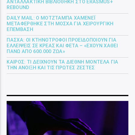
ΑΝΤΑΛΛΑΚΤΙΚΉ ΒΙΒΛΙΟΘΉΚΗ ΣΤΟ ERASMUS+
REBOUND
DAILY MAIL: Ο ΜΟΤΖΤΆΜΠΑ ΧΑΜΕΝΕΪ́
ΜΕΤΑΦΈΡΘΗΚΕ ΣΤΗ ΜΌΣΧΑ ΓΙΑ ΧΕΙΡΟΥΡΓΙΚΉ
ΕΠΈΜΒΑΣΗ
ΠΆΣΧΑ: ΟΙ ΚΤΗΝΟΤΡΌΦΟΙ ΠΡΟΕΙΔΟΠΟΙΟΎΝ ΓΙΑ
ΕΛΛΕΊΨΕΙΣ ΣΕ ΚΡΈΑΣ ΚΑΙ ΦΈΤΑ – «ΈΧΟΥΝ ΧΑΘΕΊ
ΠΆΝΩ ΑΠΌ 600.000 ΖΏΑ»
ΚΑΙΡΌΣ: ΤΙ ΔΕΊΧΝΟΥΝ ΤΑ ΔΙΕΘΝΉ ΜΟΝΤΈΛΑ ΓΙΑ
ΤΗΝ ΆΝΟΙΞΗ ΚΑΙ ΤΙΣ ΠΡΏΤΕΣ ΖΈΣΤΕΣ