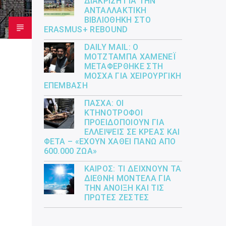
ΔΙΆΚΡΙΣΗ ΓΙΑ ΤΗΝ
ΑΝΤΑΛΛΑΚΤΙΚΉ
ΒΙΒΛΙΟΘΉΚΗ ΣΤΟ
ERASMUS+ REBOUND
DAILY MAIL: Ο
ΜΟΤΖΤΆΜΠΑ ΧΑΜΕΝΕΪ́
ΜΕΤΑΦΈΡΘΗΚΕ ΣΤΗ
ΜΌΣΧΑ ΓΙΑ ΧΕΙΡΟΥΡΓΙΚΉ
ΕΠΈΜΒΑΣΗ
ΠΆΣΧΑ: ΟΙ
ΚΤΗΝΟΤΡΌΦΟΙ
ΠΡΟΕΙΔΟΠΟΙΟΎΝ ΓΙΑ
ΕΛΛΕΊΨΕΙΣ ΣΕ ΚΡΈΑΣ ΚΑΙ
ΦΈΤΑ – «ΈΧΟΥΝ ΧΑΘΕΊ ΠΆΝΩ ΑΠΌ
600.000 ΖΏΑ»
ΚΑΙΡΌΣ: ΤΙ ΔΕΊΧΝΟΥΝ ΤΑ
ΔΙΕΘΝΉ ΜΟΝΤΈΛΑ ΓΙΑ
ΤΗΝ ΆΝΟΙΞΗ ΚΑΙ ΤΙΣ
ΠΡΏΤΕΣ ΖΈΣΤΕΣ