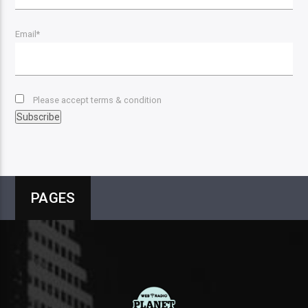
Email*
Please accept terms & condition
PAGES