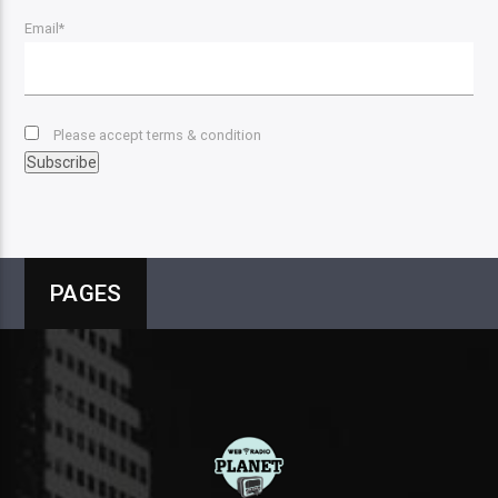
Email*
Please accept terms & condition
PAGES