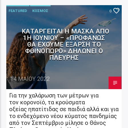
FEATURED
ΚΟΣΜΟΣ
0
ΚΑΤΑΡΓΕΊΤΑΙ Η ΜΆΣΚΑ ΑΠΌ
1Η ΙΟΥΝΊΟΥ – «ΠΡΟΦΑΝΏΣ
ΘΑ ΈΧΟΥΜΕ ΈΞΑΡΣΗ ΤΟ
ΦΘΙΝΌΠΩΡΟ» ΔΗΛΏΝΕΙ Ο
ΠΛΕΎΡΗΣ
14 ΜΑΪ́ΟΥ 2022
Για την χαλάρωση των μέτρων για
τον κορονοϊό, τα κρούσματα
οξείας ηπατίτιδας σε παιδιά αλλά και για
το ενδεχόμενο νέου κύματος πανδημίας
από τον Σεπτέμβριο μίλησε ο Θάνος