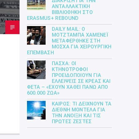
ΔΙΆΚΡΙΣΗ ΓΙΑ ΤΗΝ
ΑΝΤΑΛΛΑΚΤΙΚΉ
ΒΙΒΛΙΟΘΉΚΗ ΣΤΟ
ERASMUS+ REBOUND
DAILY MAIL: Ο
ΜΟΤΖΤΆΜΠΑ ΧΑΜΕΝΕΪ́
ΜΕΤΑΦΈΡΘΗΚΕ ΣΤΗ
ΜΌΣΧΑ ΓΙΑ ΧΕΙΡΟΥΡΓΙΚΉ
ΕΠΈΜΒΑΣΗ
ΠΆΣΧΑ: ΟΙ
ΚΤΗΝΟΤΡΌΦΟΙ
ΠΡΟΕΙΔΟΠΟΙΟΎΝ ΓΙΑ
ΕΛΛΕΊΨΕΙΣ ΣΕ ΚΡΈΑΣ ΚΑΙ
ΦΈΤΑ – «ΈΧΟΥΝ ΧΑΘΕΊ ΠΆΝΩ ΑΠΌ
600.000 ΖΏΑ»
ΚΑΙΡΌΣ: ΤΙ ΔΕΊΧΝΟΥΝ ΤΑ
ΔΙΕΘΝΉ ΜΟΝΤΈΛΑ ΓΙΑ
ΤΗΝ ΆΝΟΙΞΗ ΚΑΙ ΤΙΣ
ΠΡΏΤΕΣ ΖΈΣΤΕΣ