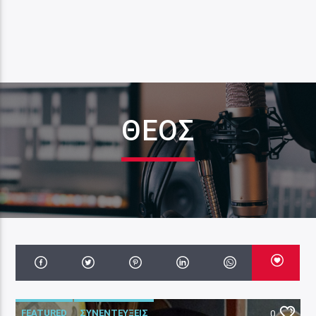
ΘΕΌΣ
FEATURED
ΣΥΝΕΝΤΕΥΞΕΙΣ
0