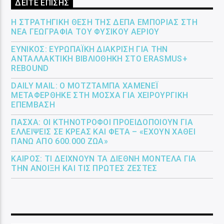
ΔΕΙΤΕ ΕΠΙΣΗΣ
Η ΣΤΡΑΤΗΓΙΚΉ ΘΈΣΗ ΤΗΣ ΔΕΠΑ ΕΜΠΟΡΊΑΣ ΣΤΗ
ΝΈΑ ΓΕΩΓΡΑΦΊΑ ΤΟΥ ΦΥΣΙΚΟΎ ΑΕΡΊΟΥ
ΕΎΝΙΚΟΣ: ΕΥΡΩΠΑΪΚΉ ΔΙΆΚΡΙΣΗ ΓΙΑ ΤΗΝ
ΑΝΤΑΛΛΑΚΤΙΚΉ ΒΙΒΛΙΟΘΉΚΗ ΣΤΟ ERASMUS+
REBOUND
DAILY MAIL: Ο ΜΟΤΖΤΆΜΠΑ ΧΑΜΕΝΕΪ́
ΜΕΤΑΦΈΡΘΗΚΕ ΣΤΗ ΜΌΣΧΑ ΓΙΑ ΧΕΙΡΟΥΡΓΙΚΉ
ΕΠΈΜΒΑΣΗ
ΠΆΣΧΑ: ΟΙ ΚΤΗΝΟΤΡΌΦΟΙ ΠΡΟΕΙΔΟΠΟΙΟΎΝ ΓΙΑ
ΕΛΛΕΊΨΕΙΣ ΣΕ ΚΡΈΑΣ ΚΑΙ ΦΈΤΑ – «ΈΧΟΥΝ ΧΑΘΕΊ
ΠΆΝΩ ΑΠΌ 600.000 ΖΏΑ»
ΚΑΙΡΌΣ: ΤΙ ΔΕΊΧΝΟΥΝ ΤΑ ΔΙΕΘΝΉ ΜΟΝΤΈΛΑ ΓΙΑ
ΤΗΝ ΆΝΟΙΞΗ ΚΑΙ ΤΙΣ ΠΡΏΤΕΣ ΖΈΣΤΕΣ