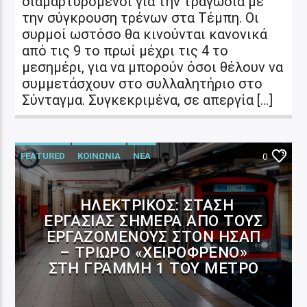
διαμαρτυρόμενοι για την τραγωδία με
την σύγκρουση τρένων στα Τέμπη. Οι
συρμοί ωστόσο θα κινούνται κανονικά
από τις 9 το πρωί μέχρι τις 4 το
μεσημέρι, για να μπορούν όσοι θέλουν να
συμμετάσχουν στο συλλαλητήριο στο
Σύνταγμα. Συγκεκριμένα, σε απεργία […]
FEATURED
ΚΟΙΝΩΝΙΑ
ΝΕΑ
0
ΗΛΕΚΤΡΙΚΌΣ: ΣΤΆΣΗ
ΕΡΓΑΣΊΑΣ ΣΉΜΕΡΑ ΑΠΌ ΤΟΥΣ
ΕΡΓΑΖΌΜΕΝΟΥΣ ΣΤΟΝ ΗΣΑΠ
– ΤΡΊΩΡΟ «ΧΕΙΡΌΦΡΕΝΟ»
ΣΤΗ ΓΡΑΜΜΉ 1 ΤΟΥ ΜΕΤΡΌ