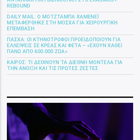
REBOUND
DAILY MAIL: Ο ΜΟΤΖΤΆΜΠΑ ΧΑΜΕΝΕΪ́
ΜΕΤΑΦΈΡΘΗΚΕ ΣΤΗ ΜΌΣΧΑ ΓΙΑ ΧΕΙΡΟΥΡΓΙΚΉ
ΕΠΈΜΒΑΣΗ
ΠΆΣΧΑ: ΟΙ ΚΤΗΝΟΤΡΌΦΟΙ ΠΡΟΕΙΔΟΠΟΙΟΎΝ ΓΙΑ
ΕΛΛΕΊΨΕΙΣ ΣΕ ΚΡΈΑΣ ΚΑΙ ΦΈΤΑ – «ΈΧΟΥΝ ΧΑΘΕΊ
ΠΆΝΩ ΑΠΌ 600.000 ΖΏΑ»
ΚΑΙΡΌΣ: ΤΙ ΔΕΊΧΝΟΥΝ ΤΑ ΔΙΕΘΝΉ ΜΟΝΤΈΛΑ ΓΙΑ
ΤΗΝ ΆΝΟΙΞΗ ΚΑΙ ΤΙΣ ΠΡΏΤΕΣ ΖΈΣΤΕΣ