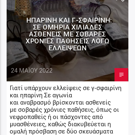
ΗΠΑΡΊΝΗ ΚΑΙ Γ-ΣΦΑΙΡΊΝΗ:
ΣΕ ΟΜΗΡΊΑ ΧΙΛΙΆΔΕΣ
ΑΣΘΕΝΕΊΣ ΜΕ ΣΟΒΑΡΈΣ
ΧΡΌΝΙΕΣ ΠΑΘΉΣΕΙΣ ΛΌΓΩ
ΕΛΛΕΊΨΕΩΝ
24 ΜΑΪ́ΟΥ 2022
Γιατί υπάρχουν ελλείψεις σε γ-σφαιρίνη
και ηπαρίνη Σε αγωνία
και αναβρασμό βρίσκονται ασθενείς
με σοβαρές χρόνιες παθήσεις, όπως οι
νεφροπαθείς ή οι πάσχοντες από
μυασθένειες, καθώς διακυβεύεται η
ομαλή πρόσβαση σε δύο σκευάσματα