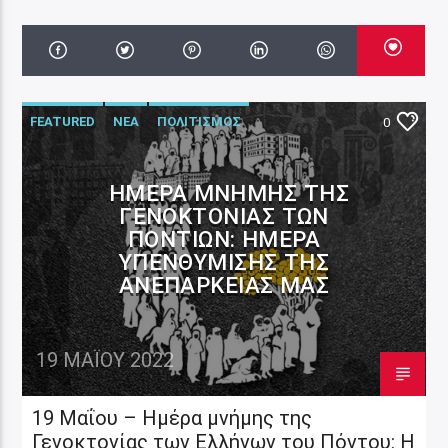
FEATURED
ΝΕΑ
ΠΟΛΙΤΙΣΜΟΣ
0
ΗΜΈΡΑ ΜΝΉΜΗΣ ΤΗΣ
ΓΕΝΟΚΤΟΝΊΑΣ ΤΩΝ
ΠΟΝΤΊΩΝ: ΉΜΕΡΑ
ΥΠΕΝΘΎΜΙΣΗΣ ΤΗΣ
ΑΝΕΠΆΡΚΕΙΆΣ ΜΑΣ
19 ΜΑΪ́ΟΥ 2022
19 Μαΐου – Ημέρα μνήμης της
Γενοκτονίας των Ελλήνων του Πόντου: Η