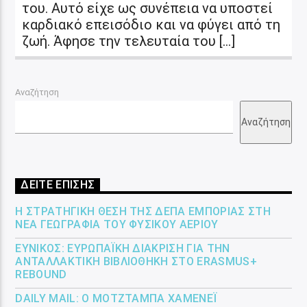
του. Αυτό είχε ως συνέπεια να υποστεί
καρδιακό επεισόδιο και να φύγει από τη
ζωή. Άφησε την τελευταία του […]
Αναζήτηση
Αναζήτηση
ΔΕΙΤΕ ΕΠΙΣΗΣ
Η ΣΤΡΑΤΗΓΙΚΉ ΘΈΣΗ ΤΗΣ ΔΕΠΑ ΕΜΠΟΡΊΑΣ ΣΤΗ
ΝΈΑ ΓΕΩΓΡΑΦΊΑ ΤΟΥ ΦΥΣΙΚΟΎ ΑΕΡΊΟΥ
ΕΎΝΙΚΟΣ: ΕΥΡΩΠΑΪΚΉ ΔΙΆΚΡΙΣΗ ΓΙΑ ΤΗΝ
ΑΝΤΑΛΛΑΚΤΙΚΉ ΒΙΒΛΙΟΘΉΚΗ ΣΤΟ ERASMUS+
REBOUND
DAILY MAIL: Ο ΜΟΤΖΤΆΜΠΑ ΧΑΜΕΝΕΪ́