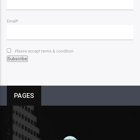
Email*
Please accept terms & condition
PAGES