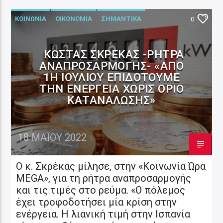
ΚΟΙΝΩΝΙΑ
ΟΙΚΟΝΟΜΙΑ
ΣΗΜΑΝΤΙΚΑ
0
ΚΏΣΤΑΣ ΣΚΡΈΚΑΣ -ΡΉΤΡΑ
ΑΝΑΠΡΟΣΑΡΜΟΓΉΣ- «ΑΠΌ
1Η ΙΟΥΛΊΟΥ ΕΠΙΔΟΤΟΎΜΕ
ΤΗΝ ΕΝΈΡΓΕΙΑ ΧΩΡΊΣ ΌΡΙΟ
ΚΑΤΑΝΆΛΩΣΗΣ»
18 ΜΑΪ́ΟΥ 2022
Ο κ. Σκρέκας μίλησε, στην «Κοινωνία Ώρα
ΜEGA», για τη ρήτρα αναπροσαρμογής
και τις τιμές στο ρεύμα. «Ο πόλεμος
έχει τροφοδοτήσει μία κρίση στην
ενέργεια. Η λιανική τιμή στην Ισπανία