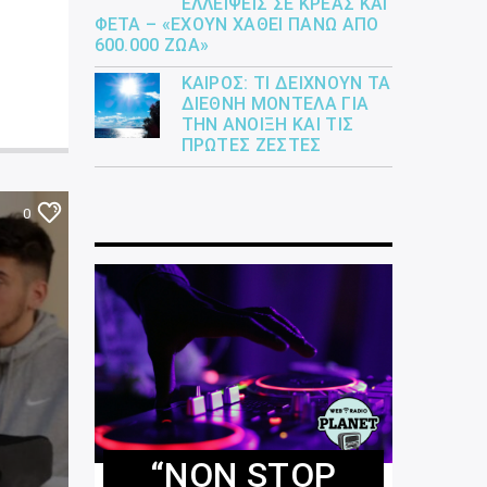
ΕΛΛΕΊΨΕΙΣ ΣΕ ΚΡΈΑΣ ΚΑΙ
ΦΈΤΑ – «ΈΧΟΥΝ ΧΑΘΕΊ ΠΆΝΩ ΑΠΌ
600.000 ΖΏΑ»
ΚΑΙΡΌΣ: ΤΙ ΔΕΊΧΝΟΥΝ ΤΑ
ΔΙΕΘΝΉ ΜΟΝΤΈΛΑ ΓΙΑ
ΤΗΝ ΆΝΟΙΞΗ ΚΑΙ ΤΙΣ
ΠΡΏΤΕΣ ΖΈΣΤΕΣ
0
“NON STOP