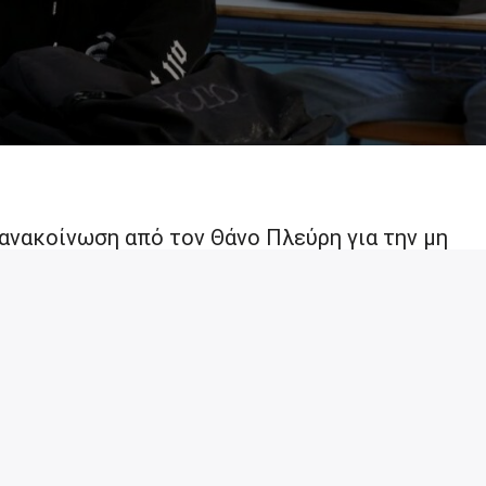
ανακοίνωση από τον Θάνο Πλεύρη για την μη
άσκας προστασίας από την 1η Ιουνίου, ο κ.
ως στην επόμενη συνεδρίαση της Επιτροπής,
εί το ζήτημα της μάσκας στα σχολεία, δεν
εί απόφαση που θα αλλάζει το ισχύον καθεστώς
μαθημάτων, εκτιμώντας […]