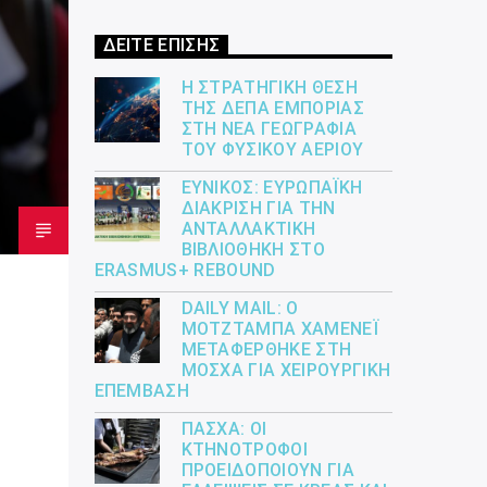
ΔΕΙΤΕ ΕΠΙΣΗΣ
Η ΣΤΡΑΤΗΓΙΚΉ ΘΈΣΗ
ΤΗΣ ΔΕΠΑ ΕΜΠΟΡΊΑΣ
ΣΤΗ ΝΈΑ ΓΕΩΓΡΑΦΊΑ
ΤΟΥ ΦΥΣΙΚΟΎ ΑΕΡΊΟΥ
ΕΎΝΙΚΟΣ: ΕΥΡΩΠΑΪΚΉ
ΔΙΆΚΡΙΣΗ ΓΙΑ ΤΗΝ
ΑΝΤΑΛΛΑΚΤΙΚΉ
ΒΙΒΛΙΟΘΉΚΗ ΣΤΟ
ERASMUS+ REBOUND
DAILY MAIL: Ο
ΜΟΤΖΤΆΜΠΑ ΧΑΜΕΝΕΪ́
ΜΕΤΑΦΈΡΘΗΚΕ ΣΤΗ
ΜΌΣΧΑ ΓΙΑ ΧΕΙΡΟΥΡΓΙΚΉ
ΕΠΈΜΒΑΣΗ
ΠΆΣΧΑ: ΟΙ
ΚΤΗΝΟΤΡΌΦΟΙ
ΠΡΟΕΙΔΟΠΟΙΟΎΝ ΓΙΑ