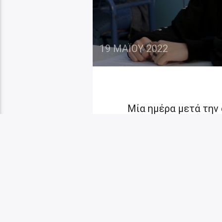
19 ΜΑΪ́ΟΥ 2022
Μία ημέρα μετά την 
υποχρεωτική χρήση μ
Εξαδάκτυλος είπε π
όπου και θα συζητηθ
αναμένεται να ληφθ
μέχρι την λήξη των 