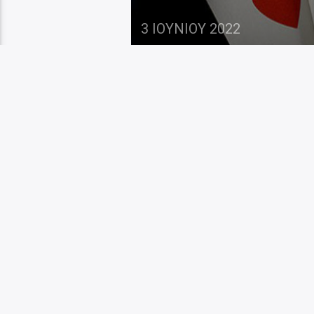
3 ΙΟΥΝΊΟΥ 2022
Μία γυναίκα προσέγ
χτυπούσε τα κουδούν
πουλούσε μάσκες αν 
άνοιγε τις πόρτες 
σύμφωνα με τον ALP
αφαίρεσε κοσμήματα 
[…]