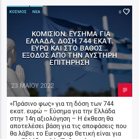
ΚΟΣΜΟΣ
ΝΕΑ
0
ΚΟΜΙΣΙΌΝ: ΕΎΣΗΜΑ ΓΙΑ
ΕΛΛΆΔΑ, ΔΌΣΗ 744 ΕΚΑΤ.
ΕΥΡΏ ΚΑΙ ΣΤΟ ΒΆΘΟΣ…
ΈΞΟΔΟΣ ΑΠΌ ΤΗΝ ΑΥΣΤΗΡΉ
ΕΠΙΤΉΡΗΣΗ
23 ΜΑΪ́ΟΥ 2022
«Πράσινο φως» για τη δόση των 744
εκατ. ευρώ – Εύσημα για την Ελλάδα
στην 14η αξιολόγηση – H έκθεση θα
αποτελέσει βάση για τις αποφάσεις που
θα λάβει το Eurogroup Θετική είναι για