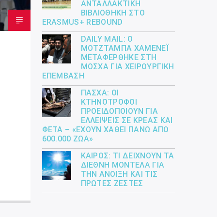
ΑΝΤΑΛΛΑΚΤΙΚΉ
ΒΙΒΛΙΟΘΉΚΗ ΣΤΟ
ERASMUS+ REBOUND
DAILY MAIL: Ο
ΜΟΤΖΤΆΜΠΑ ΧΑΜΕΝΕΪ́
ΜΕΤΑΦΈΡΘΗΚΕ ΣΤΗ
ΜΌΣΧΑ ΓΙΑ ΧΕΙΡΟΥΡΓΙΚΉ
ΕΠΈΜΒΑΣΗ
ΠΆΣΧΑ: ΟΙ
ΚΤΗΝΟΤΡΌΦΟΙ
ΠΡΟΕΙΔΟΠΟΙΟΎΝ ΓΙΑ
ΕΛΛΕΊΨΕΙΣ ΣΕ ΚΡΈΑΣ ΚΑΙ
ΦΈΤΑ – «ΈΧΟΥΝ ΧΑΘΕΊ ΠΆΝΩ ΑΠΌ
600.000 ΖΏΑ»
ΚΑΙΡΌΣ: ΤΙ ΔΕΊΧΝΟΥΝ ΤΑ
ΔΙΕΘΝΉ ΜΟΝΤΈΛΑ ΓΙΑ
ΤΗΝ ΆΝΟΙΞΗ ΚΑΙ ΤΙΣ
ΠΡΏΤΕΣ ΖΈΣΤΕΣ