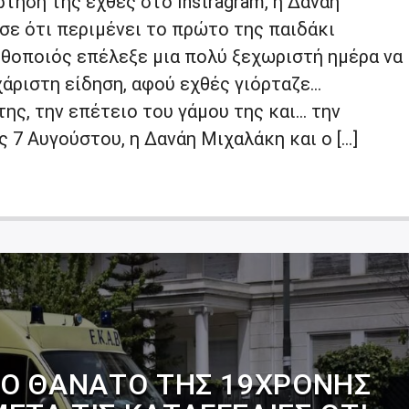
τηση της εχθές στο Instragram, η Δανάη
σε ότι περιμένει το πρώτο της παιδάκι
ηθοποιός επέλεξε μια πολύ ξεχωριστή ημέρα να
άριστη είδηση, αφού εχθές γιόρταζε…
της, την επέτειο του γάμου της και… την
ς 7 Αυγούστου, η Δανάη Μιχαλάκη και ο […]
 ΤΟ ΘΆΝΑΤΟ ΤΗΣ 19ΧΡΟΝΗΣ