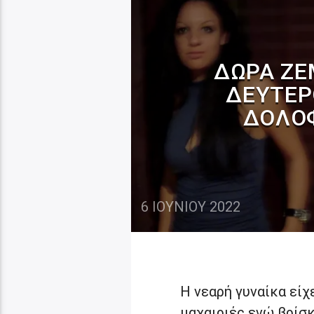
ΔΏΡΑ ΖΈΜ
ΔΕΎΤΕΡ
ΔΟΛΟΦ
6 ΙΟΥΝΊΟΥ 2022
Η νεαρή γυναίκα είχ
μαχαιριές ενώ βρίσ