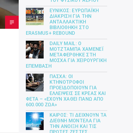
ΤΟΥ ΦΥΣΙΚΟΎ ΑΕΡΊΟΥ
ΕΎΝΙΚΟΣ: ΕΥΡΩΠΑΪΚΉ
ΔΙΆΚΡΙΣΗ ΓΙΑ ΤΗΝ
ΑΝΤΑΛΛΑΚΤΙΚΉ
ΒΙΒΛΙΟΘΉΚΗ ΣΤΟ
ERASMUS+ REBOUND
DAILY MAIL: Ο
ΜΟΤΖΤΆΜΠΑ ΧΑΜΕΝΕΪ́
ΜΕΤΑΦΈΡΘΗΚΕ ΣΤΗ
ΜΌΣΧΑ ΓΙΑ ΧΕΙΡΟΥΡΓΙΚΉ
ΕΠΈΜΒΑΣΗ
ΠΆΣΧΑ: ΟΙ
ΚΤΗΝΟΤΡΌΦΟΙ
ΠΡΟΕΙΔΟΠΟΙΟΎΝ ΓΙΑ
ΕΛΛΕΊΨΕΙΣ ΣΕ ΚΡΈΑΣ ΚΑΙ
ΦΈΤΑ – «ΈΧΟΥΝ ΧΑΘΕΊ ΠΆΝΩ ΑΠΌ
600.000 ΖΏΑ»
ΚΑΙΡΌΣ: ΤΙ ΔΕΊΧΝΟΥΝ ΤΑ
ΔΙΕΘΝΉ ΜΟΝΤΈΛΑ ΓΙΑ
ΤΗΝ ΆΝΟΙΞΗ ΚΑΙ ΤΙΣ
ΠΡΏΤΕΣ ΖΈΣΤΕΣ