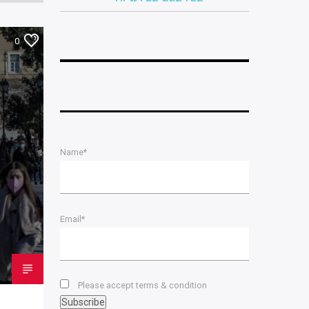
0
Name*
Email*
Please accept terms & condition