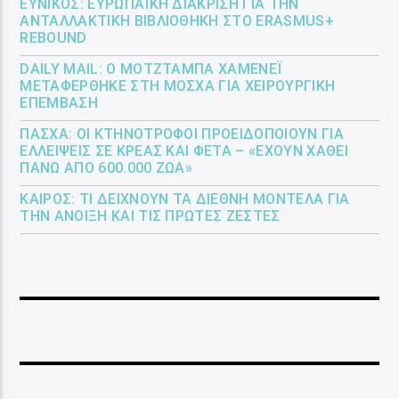
ΕΎΝΙΚΟΣ: ΕΥΡΩΠΑΪΚΉ ΔΙΆΚΡΙΣΗ ΓΙΑ ΤΗΝ
ΑΝΤΑΛΛΑΚΤΙΚΉ ΒΙΒΛΙΟΘΉΚΗ ΣΤΟ ERASMUS+
REBOUND
DAILY MAIL: Ο ΜΟΤΖΤΆΜΠΑ ΧΑΜΕΝΕΪ́
ΜΕΤΑΦΈΡΘΗΚΕ ΣΤΗ ΜΌΣΧΑ ΓΙΑ ΧΕΙΡΟΥΡΓΙΚΉ
ΕΠΈΜΒΑΣΗ
ΠΆΣΧΑ: ΟΙ ΚΤΗΝΟΤΡΌΦΟΙ ΠΡΟΕΙΔΟΠΟΙΟΎΝ ΓΙΑ
ΕΛΛΕΊΨΕΙΣ ΣΕ ΚΡΈΑΣ ΚΑΙ ΦΈΤΑ – «ΈΧΟΥΝ ΧΑΘΕΊ
ΠΆΝΩ ΑΠΌ 600.000 ΖΏΑ»
ΚΑΙΡΌΣ: ΤΙ ΔΕΊΧΝΟΥΝ ΤΑ ΔΙΕΘΝΉ ΜΟΝΤΈΛΑ ΓΙΑ
ΤΗΝ ΆΝΟΙΞΗ ΚΑΙ ΤΙΣ ΠΡΏΤΕΣ ΖΈΣΤΕΣ