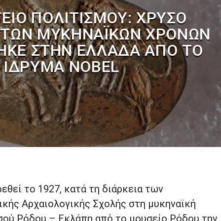
ΕΊΟ ΠΟΛΙΤΙΣΜΟΎ: ΧΡΥΣΌ
 ΤΩΝ ΜΥΚΗΝΑΪΚΏΝ ΧΡΌΝΩΝ
ΗΚΕ ΣΤΗΝ ΕΛΛΆΔΑ ΑΠΌ ΤΟ
ΊΔΡΥΜΑ NOBEL
ρεθεί το 1927, κατά τη διάρκεια των
ικής Αρχαιολογικής Σχολής στη μυκηναϊκή
σού Ρόδου – Εκλάπη από το μουσείο Ρόδου την