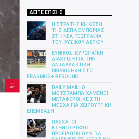
ΔΕΙΤΕ ΕΠΙΣΗΣ
Η ΣΤΡΑΤΗΓΙΚΉ ΘΈΣΗ
ΤΗΣ ΔΕΠΑ ΕΜΠΟΡΊΑΣ
ΣΤΗ ΝΈΑ ΓΕΩΓΡΑΦΊΑ
ΤΟΥ ΦΥΣΙΚΟΎ ΑΕΡΊΟΥ
ΕΎΝΙΚΟΣ: ΕΥΡΩΠΑΪΚΉ
ΔΙΆΚΡΙΣΗ ΓΙΑ ΤΗΝ
ΑΝΤΑΛΛΑΚΤΙΚΉ
ΒΙΒΛΙΟΘΉΚΗ ΣΤΟ
ERASMUS+ REBOUND
DAILY MAIL: Ο
ΜΟΤΖΤΆΜΠΑ ΧΑΜΕΝΕΪ́
ΜΕΤΑΦΈΡΘΗΚΕ ΣΤΗ
ΜΌΣΧΑ ΓΙΑ ΧΕΙΡΟΥΡΓΙΚΉ
ΕΠΈΜΒΑΣΗ
ΠΆΣΧΑ: ΟΙ
ΚΤΗΝΟΤΡΌΦΟΙ
ΠΡΟΕΙΔΟΠΟΙΟΎΝ ΓΙΑ