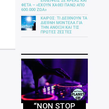
ΕΛΛΕΊΨΕΙΣ ΣΕ ΚΡΈΑΣ ΚΑΙ
ΦΈΤΑ – «ΈΧΟΥΝ ΧΑΘΕΊ ΠΆΝΩ ΑΠΌ
600.000 ΖΏΑ»
ΚΑΙΡΌΣ: ΤΙ ΔΕΊΧΝΟΥΝ ΤΑ
ΔΙΕΘΝΉ ΜΟΝΤΈΛΑ ΓΙΑ
ΤΗΝ ΆΝΟΙΞΗ ΚΑΙ ΤΙΣ
ΠΡΏΤΕΣ ΖΈΣΤΕΣ
“NON STOP