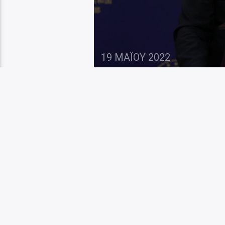
19 ΜΑΪ́ΟΥ 2022
Τουρκικό ΥΠΕΞ: Νομί
Τουρκίας… Μάλλον κ
ανιστόρητη ανακοίν
απαντά στις δηλώσε
μαύρη επέτειο της 
αναμενόμενο έκαναν 
«Απορρίπτουμε κατη
από τις […]