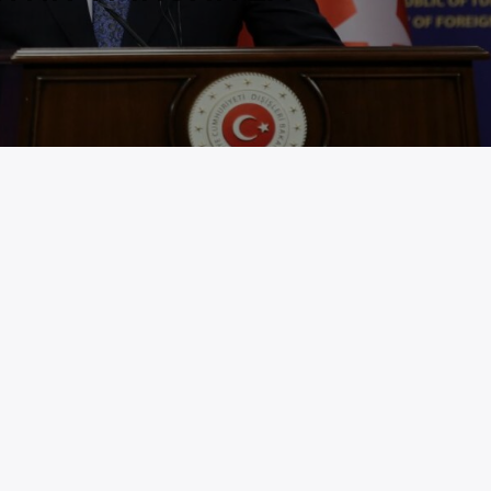
ζαμε ότι τα είχαμε δει όλα από την ηγεσία της
άναμε λάθος. Με μια κατάπτυστη και
ωση το τουρκικό υπουργείο Εξωτερικών,
ις Ελλήνων αξιωματούχων με αφορμή την
Γενοκτονίας των Ποντίων. Αρχικά, όπως ήταν
λόγο για παραχάραξη της ιστορίας.
γορηματικά τις παραληρηματικές δηλώσεις