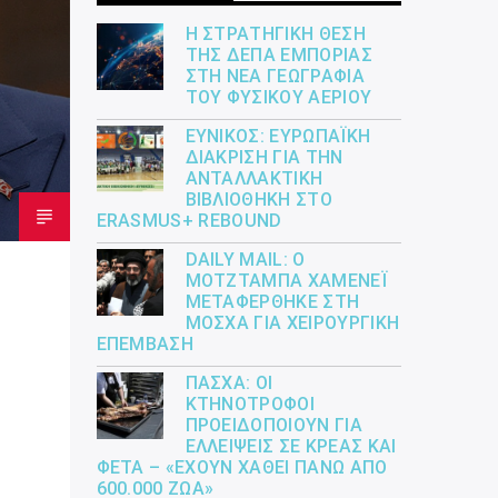
Η ΣΤΡΑΤΗΓΙΚΉ ΘΈΣΗ
ΤΗΣ ΔΕΠΑ ΕΜΠΟΡΊΑΣ
ΣΤΗ ΝΈΑ ΓΕΩΓΡΑΦΊΑ
ΤΟΥ ΦΥΣΙΚΟΎ ΑΕΡΊΟΥ
ΕΎΝΙΚΟΣ: ΕΥΡΩΠΑΪΚΉ
ΔΙΆΚΡΙΣΗ ΓΙΑ ΤΗΝ
ΑΝΤΑΛΛΑΚΤΙΚΉ
ΒΙΒΛΙΟΘΉΚΗ ΣΤΟ
ERASMUS+ REBOUND
DAILY MAIL: Ο
ΜΟΤΖΤΆΜΠΑ ΧΑΜΕΝΕΪ́
ΜΕΤΑΦΈΡΘΗΚΕ ΣΤΗ
ΜΌΣΧΑ ΓΙΑ ΧΕΙΡΟΥΡΓΙΚΉ
ΕΠΈΜΒΑΣΗ
ΠΆΣΧΑ: ΟΙ
ΚΤΗΝΟΤΡΌΦΟΙ
ΠΡΟΕΙΔΟΠΟΙΟΎΝ ΓΙΑ
ΕΛΛΕΊΨΕΙΣ ΣΕ ΚΡΈΑΣ ΚΑΙ
ΦΈΤΑ – «ΈΧΟΥΝ ΧΑΘΕΊ ΠΆΝΩ ΑΠΌ
600.000 ΖΏΑ»