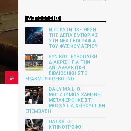
ΔΕΙΤΕ ΕΠΙΣΗΣ
Η ΣΤΡΑΤΗΓΙΚΉ ΘΈΣΗ
ΤΗΣ ΔΕΠΑ ΕΜΠΟΡΊΑΣ
ΣΤΗ ΝΈΑ ΓΕΩΓΡΑΦΊΑ
ΤΟΥ ΦΥΣΙΚΟΎ ΑΕΡΊΟΥ
ΕΎΝΙΚΟΣ: ΕΥΡΩΠΑΪΚΉ
ΔΙΆΚΡΙΣΗ ΓΙΑ ΤΗΝ
ΑΝΤΑΛΛΑΚΤΙΚΉ
ΒΙΒΛΙΟΘΉΚΗ ΣΤΟ
ERASMUS+ REBOUND
DAILY MAIL: Ο
ΜΟΤΖΤΆΜΠΑ ΧΑΜΕΝΕΪ́
ΜΕΤΑΦΈΡΘΗΚΕ ΣΤΗ
ΜΌΣΧΑ ΓΙΑ ΧΕΙΡΟΥΡΓΙΚΉ
ΕΠΈΜΒΑΣΗ
ΠΆΣΧΑ: ΟΙ
ΚΤΗΝΟΤΡΌΦΟΙ