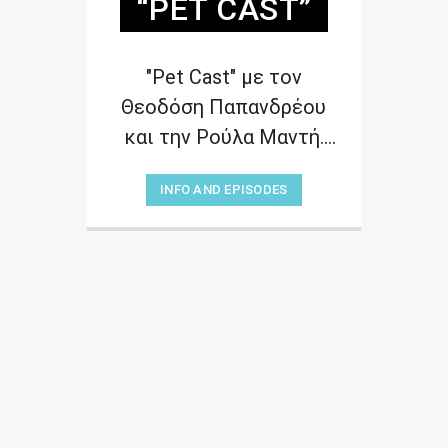
“PET CAST”
"Pet Cast" με τον
Θεοδόση Παπανδρέου
και την Ρούλα Μαντή.
Μια θεματική εκπομπή
INFO AND EPISODES
ζωοφιλίας![...]
“NON STOP MUSIC”
18:00
“NON STOP MUSIC”
20:00