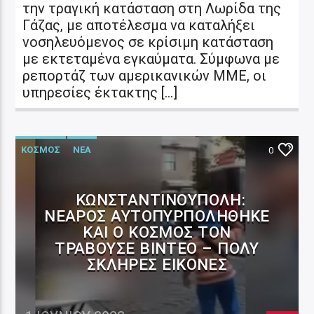
την τραγική κατάσταση στη Λωρίδα της
Γάζας, με αποτέλεσμα να καταλήξει
νοσηλευόμενος σε κρίσιμη κατάσταση
με εκτεταμένα εγκαύματα. Σύμφωνα με
ρεπορτάζ των αμερικανικών ΜΜΕ, οι
υπηρεσίες έκτακτης […]
ΚΟΣΜΟΣ
ΝΕΑ
0
ΚΩΝΣΤΑΝΤΙΝΟΎΠΟΛΗ:
ΝΕΑΡΌΣ ΑΥΤΟΠΥΡΠΟΛΉΘΗΚΕ
ΚΑΙ Ο ΚΌΣΜΟΣ ΤΟΝ
ΤΡΑΒΟΎΣΕ ΒΊΝΤΕΟ – ΠΟΛΎ
ΣΚΛΗΡΈΣ ΕΙΚΌΝΕΣ