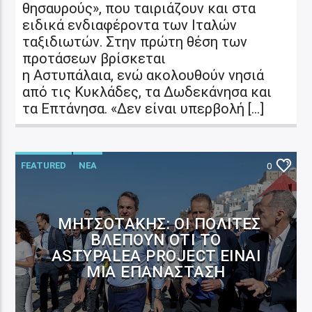
θησαυρούς», που ταιριάζουν και στα
ειδικά ενδιαφέροντα των Ιταλών
ταξιδιωτών. Στην πρώτη θέση των
προτάσεων βρίσκεται
η Αστυπάλαια, ενώ ακολουθούν νησιά
από τις Κυκλάδες, τα Δωδεκάνησα και
τα Επτάνησα. «Δεν είναι υπερβολή […]
FEATURED
ΝΕΑ
0
ΜΗΤΣΟΤΆΚΗΣ: ΟΙ ΠΟΛΊΤΕΣ
ΒΛΈΠΟΥΝ ΌΤΙ ΤΟ
ASTYPALEA PROJECT ΕΊΝΑΙ
ΜΊΑ ΕΠΑΝΆΣΤΑΣΗ