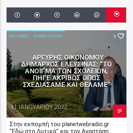
FEATURED
ΣΥΝΕΝΤΕΥΞΕΙΣ
0
ΑΡΓΎΡΗΣ ΟΙΚΟΝΌΜΟΥ
ΔΉΜΑΡΧΟΣ ΕΛΕΥΣΊΝΑΣ: “ΤΟ
ΆΝΟΙΓΜΑ ΤΩΝ ΣΧΟΛΕΊΩΝ,
ΠΉΓΕ ΑΚΡΙΒΏΣ ΌΠΩΣ
ΣΧΕΔΙΆΣΑΜΕ ΚΑΙ ΘΈΛΑΜΕ”
11 ΙΑΝΟΥΑΡΊΟΥ 2022
Στην εκπομπή του planetwebradio.gr
“Εδώ στα Δυτικά” και τον Αναστάση