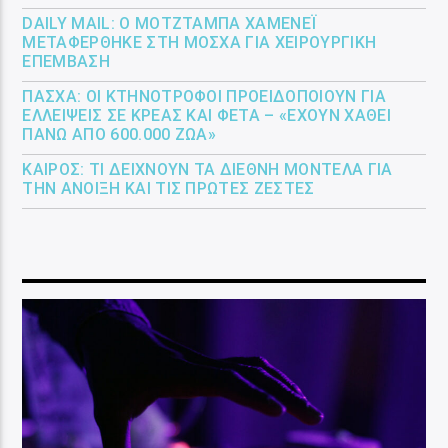
DAILY MAIL: Ο ΜΟΤΖΤΆΜΠΑ ΧΑΜΕΝΕΪ́
ΜΕΤΑΦΈΡΘΗΚΕ ΣΤΗ ΜΌΣΧΑ ΓΙΑ ΧΕΙΡΟΥΡΓΙΚΉ
ΕΠΈΜΒΑΣΗ
ΠΆΣΧΑ: ΟΙ ΚΤΗΝΟΤΡΌΦΟΙ ΠΡΟΕΙΔΟΠΟΙΟΎΝ ΓΙΑ
ΕΛΛΕΊΨΕΙΣ ΣΕ ΚΡΈΑΣ ΚΑΙ ΦΈΤΑ – «ΈΧΟΥΝ ΧΑΘΕΊ
ΠΆΝΩ ΑΠΌ 600.000 ΖΏΑ»
ΚΑΙΡΌΣ: ΤΙ ΔΕΊΧΝΟΥΝ ΤΑ ΔΙΕΘΝΉ ΜΟΝΤΈΛΑ ΓΙΑ
ΤΗΝ ΆΝΟΙΞΗ ΚΑΙ ΤΙΣ ΠΡΏΤΕΣ ΖΈΣΤΕΣ