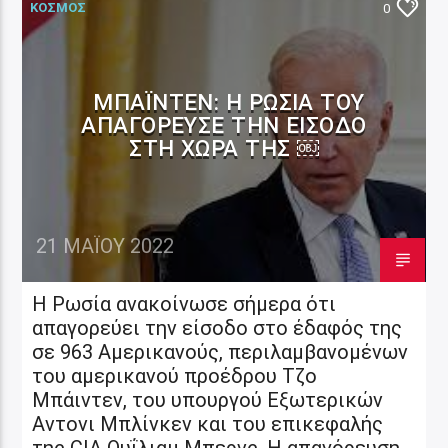
ΚΟΣΜΟΣ
0
ΜΠΆΙΝΤΕΝ: Η ΡΩΣΊΑ ΤΟΥ
ΑΠΑΓΌΡΕΥΣΕ ΤΗΝ ΕΊΣΟΔΟ
ΣΤΗ ΧΏΡΑ ΤΗΣ ￼
21 ΜΑΪ́ΟΥ 2022
Η Ρωσία ανακοίνωσε σήμερα ότι
απαγορεύει την είσοδο στο έδαφός της
σε 963 Αμερικανούς, περιλαμβανομένων
του αμερικανού προέδρου Τζο
Μπάιντεν, του υπουργού Εξωτερικών
Αντονι Μπλίνκεν και του επικεφαλής
της CIA Ουΐλιαμ Μπερνς. Η απαγόρευση