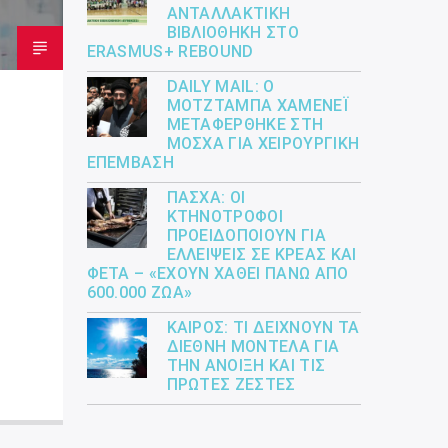
ΑΝΤΑΛΛΑΚΤΙΚΉ
ΒΙΒΛΙΟΘΉΚΗ ΣΤΟ
ERASMUS+ REBOUND
DAILY MAIL: Ο
ΜΟΤΖΤΆΜΠΑ ΧΑΜΕΝΕΪ́
ΜΕΤΑΦΈΡΘΗΚΕ ΣΤΗ
ΜΌΣΧΑ ΓΙΑ ΧΕΙΡΟΥΡΓΙΚΉ
ΕΠΈΜΒΑΣΗ
ΠΆΣΧΑ: ΟΙ
ΚΤΗΝΟΤΡΌΦΟΙ
ΠΡΟΕΙΔΟΠΟΙΟΎΝ ΓΙΑ
ΕΛΛΕΊΨΕΙΣ ΣΕ ΚΡΈΑΣ ΚΑΙ
ΦΈΤΑ – «ΈΧΟΥΝ ΧΑΘΕΊ ΠΆΝΩ ΑΠΌ
600.000 ΖΏΑ»
ΚΑΙΡΌΣ: ΤΙ ΔΕΊΧΝΟΥΝ ΤΑ
ΔΙΕΘΝΉ ΜΟΝΤΈΛΑ ΓΙΑ
ΤΗΝ ΆΝΟΙΞΗ ΚΑΙ ΤΙΣ
ΠΡΏΤΕΣ ΖΈΣΤΕΣ