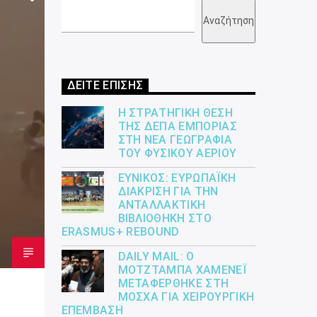
Αναζήτηση
ΔΕΙΤΕ ΕΠΙΣΗΣ
Η ΣΤΡΑΤΗΓΙΚΉ ΘΈΣΗ
ΤΗΣ ΔΕΠΑ ΕΜΠΟΡΊΑΣ
ΣΤΗ ΝΈΑ ΓΕΩΓΡΑΦΊΑ
ΤΟΥ ΦΥΣΙΚΟΎ ΑΕΡΊΟΥ
ΕΎΝΙΚΟΣ: ΕΥΡΩΠΑΪΚΉ
ΔΙΆΚΡΙΣΗ ΓΙΑ ΤΗΝ
ΑΝΤΑΛΛΑΚΤΙΚΉ
ΒΙΒΛΙΟΘΉΚΗ ΣΤΟ
ERASMUS+ REBOUND
DAILY MAIL: Ο
ΜΟΤΖΤΆΜΠΑ ΧΑΜΕΝΕΪ́
ΜΕΤΑΦΈΡΘΗΚΕ ΣΤΗ
ΜΌΣΧΑ ΓΙΑ ΧΕΙΡΟΥΡΓΙΚΉ
ΕΠΈΜΒΑΣΗ