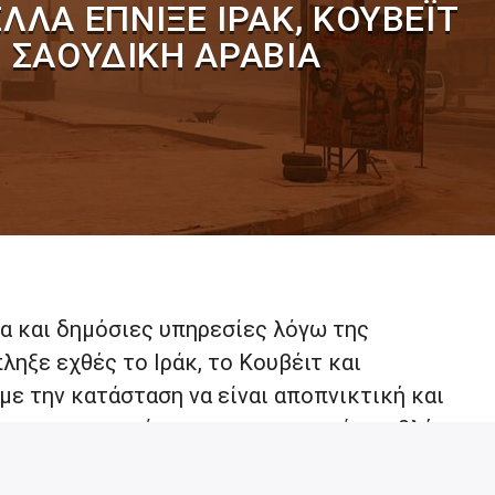
ΛΑ ΈΠΝΙΞΕ ΙΡΆΚ, ΚΟΥΒΈΙΤ
Ι ΣΑΟΥΔΙΚΉ ΑΡΑΒΊΑ
α και δημόσιες υπηρεσίες λόγω της
ηξε εχθές το Ιράκ, το Κουβέιτ και
με την κατάσταση να είναι αποπνικτική και
άτομα να εμφανίσουν αναπνευστικά προβλήματα
ιτ, το διεθνές αεροδρόμιο ανέστειλε όλες τις
αφών. Για δεύτερη φορά μέσα σε λιγότερο από