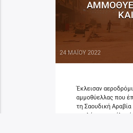
ΑΜΜΟΘΎΕΛ
ΚΑ
24 ΜΑΪ́ΟΥ 2022
Έκλεισαν αεροδρόμι
αμμοθύελλας που έπλ
τη Σαουδική Αραβία 
τουλάχιστον χίλια 
στο Ιράκ. Στο Κουβέ
απογειώσεις αεροσκ