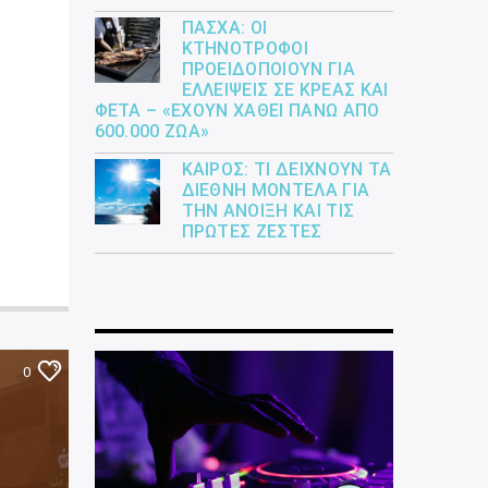
ΠΆΣΧΑ: ΟΙ
ΚΤΗΝΟΤΡΌΦΟΙ
ΠΡΟΕΙΔΟΠΟΙΟΎΝ ΓΙΑ
ΕΛΛΕΊΨΕΙΣ ΣΕ ΚΡΈΑΣ ΚΑΙ
ΦΈΤΑ – «ΈΧΟΥΝ ΧΑΘΕΊ ΠΆΝΩ ΑΠΌ
600.000 ΖΏΑ»
ΚΑΙΡΌΣ: ΤΙ ΔΕΊΧΝΟΥΝ ΤΑ
ΔΙΕΘΝΉ ΜΟΝΤΈΛΑ ΓΙΑ
ΤΗΝ ΆΝΟΙΞΗ ΚΑΙ ΤΙΣ
ΠΡΏΤΕΣ ΖΈΣΤΕΣ
0