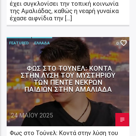
έχει συγκλονίσει την τοπική κοινωνία
της Αμαλιάδας, καθώς η νεαρή γυναίκα
έχασε αιφνίδια την […]
FEATURED
ΕΛΛΑΔΑ
0
ΦΩΣ ΣΤΟ ΤΟΎΝΕΛ: ΚΟΝΤΆ
ΣΤΗΝ ΛΎΣΗ ΤΟΥ ΜΥΣΤΗΡΊΟΥ
ΤΩΝ ΠΈΝΤΕ ΝΕΚΡΏΝ
ΠΑΙΔΙΏΝ ΣΤΗΝ ΑΜΑΛΙΆΔΑ
24 ΜΑΪ́ΟΥ 2025
Φως στο Τούνελ: Κοντά στην λύση του