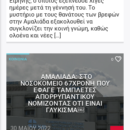
Ειρήνης, ο οποίος εξέπνευσε λίγες
ημέρες μετά τη γέννησή του. Το
μυστήριο με τους θανάτους των βρεφών
στην Αμαλιάδα εξακολουθεί να
συγκλονίζει την κοινή γνώμη, καθώς
ολοένα και νέες […]
ΚΟΙΝΩΝΙΑ
0
ΑΜΑΛΙΆΔΑ: ΣΤΟ
ΝΟΣΟΚΟΜΕΊΟ 67ΧΡΟΝΗ ΠΟΥ
ΈΦΑΓΕ ΤΑΜΠΛΈΤΕΣ
ΑΠΟΡΡΥΠΑΝΤΙΚΟΎ
ΝΟΜΊΖΟΝΤΑΣ ΌΤΙ ΕΊΝΑΙ
ΓΛΎΚΙΣΜΑ￼
30 ΜΑΪ́ΟΥ 2022