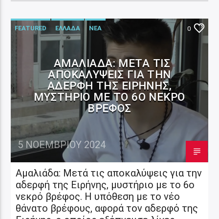
FEATURED
ΕΛΛΑΔΑ
ΝΕΑ
0
ΑΜΑΛΙΆΔΑ: ΜΕΤΆ ΤΙΣ
ΑΠΟΚΑΛΎΨΕΙΣ ΓΙΑ ΤΗΝ
ΑΔΕΡΦΉ ΤΗΣ ΕΙΡΉΝΗΣ,
ΜΥΣΤΉΡΙΟ ΜΕ ΤΟ 6Ο ΝΕΚΡΌ
ΒΡΈΦΟΣ
5 ΝΟΕΜΒΡΊΟΥ 2024
Αμαλιάδα: Μετά τις αποκαλύψεις για την
αδερφή της Ειρήνης, μυστήριο με το 6ο
νεκρό βρέφος. Η υπόθεση με το νέο
θάνατο βρέφους, αφορά τον αδερφό της