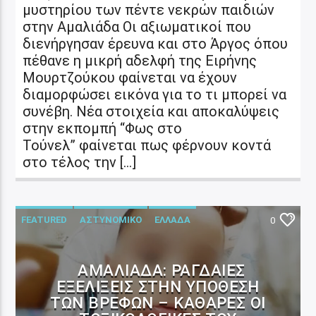
μυστηρίου των πέντε νεκρών παιδιών
στην Αμαλιάδα Οι αξιωματικοί που
διενήργησαν έρευνα και στο Άργος όπου
πέθανε η μικρή αδελφή της Ειρήνης
Μουρτζούκου φαίνεται να έχουν
διαμορφώσει εικόνα για το τι μπορεί να
συνέβη. Νέα στοιχεία και αποκαλύψεις
στην εκπομπή “Φως στο
Τούνελ” φαίνεται πως φέρνουν κοντά
στο τέλος την […]
FEATURED
ΑΣΤΥΝΟΜΙΚΟ
ΕΛΛΑΔΑ
0
ΑΜΑΛΙΆΔΑ: ΡΑΓΔΑΊΕΣ
ΕΞΕΛΊΞΕΙΣ ΣΤΗΝ ΥΠΌΘΕΣΗ
ΤΩΝ ΒΡΕΦΏΝ – ΚΑΘΑΡΈΣ ΟΙ