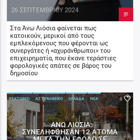
26 ΣΕΠΤΕΜΒΡΊΟΥ 2024
Στα Άνω Λιόσια φαίνεται πως
κατοικούν, μερικοί από τους
εμπλεκόμενους που φέρονται ως
συνεργάτες ή «αχυράνθρωποι» του
επιχειρηματία, που έκανε τεράστιες
φορολογικές απάτες σε βάρος του
δημοσίου
FEATURED
ΑΣΤΥΝΟΜΙΚΟ
ΕΛΛΑΔΑ
ΝΕΑ
0
ΆΝΩ ΛΙΌΣΙΑ:
ΣΥΝΕΛΉΦΘΗΣΑΝ 12 ΆΤΟΜΑ
ΜΕΤΆ ΤΗΝ ΈΦΟΔΟ ΣΕ