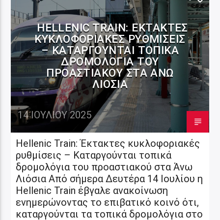
HELLENIC TRAIN: ΈΚΤΑΚΤΕΣ
ΚΥΚΛΟΦΟΡΙΑΚΈΣ ΡΥΘΜΊΣΕΙΣ
– KΑΤΑΡΓΟΎΝΤΑΙ ΤΟΠΙΚΆ
ΔΡΟΜΟΛΌΓΙΑ ΤΟΥ
ΠΡΟΑΣΤΙΑΚΟΎ ΣΤΑ ΆΝΩ
ΛΙΌΣΙΑ
14 ΙΟΥΛΊΟΥ 2025
Hellenic Train: Έκτακτες κυκλοφοριακές
ρυθμίσεις – Kαταργούνται τοπικά
δρομολόγια του προαστιακού στα Άνω
Λιόσια Από σήμερα Δευτέρα 14 Ιουλίου η
Hellenic Train έβγαλε ανακοίνωση
ενημερώνοντας το επιβατικό κοινό ότι,
καταργούνται τα τοπικά δρομολόγια στο