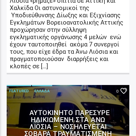
Λιόσια «ρήμαζε» σπίτια σε Αττική και
Χαλκίδα Οι αστυνομικοί της
Υποδιεύθυνσης Δίωξης και Εξιχνίασης
Εγκλημάτων Βορειοανατολικής Αττικής
προχώρησαν στην σύλληψη
εγκληματικής οργάνωσης 4 μελών ενώ
έχουν ταυτοποιηθεί ακόμα 7 συνεργοί
τους, που είχε έδρα τα Άνω Λιόσια και
πραγματοποιούσαν διαρρήξεις και
κλοπές σε […]
FEATURED
ΕΛΛΑΔΑ
0
ΑΥΤΟΚΊΝΗΤΟ ΠΑΡΈΣΥΡΕ
ΗΛΙΚΙΩΜΈΝΗ ΣΤΑ ΆΝΩ
ΛΙΌΣΙΑ – ΝΟΣΗΛΕΎΕΤΑΙ
ΣΟΒΑΡΆ ΤΡΑΥΜΑΤΙΣΜΈΝΗ