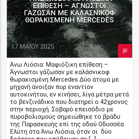
ΕΠΊΘΕΣΗ – ΆΓΝΩΣΤΟΙ
ΓΆΖΩΣΑΝ ΜΕ ΚΑΛΆΣΝΙΚΟΦ
ΘΩΡΑΚΙΣΜΈΝΗ MERCEDES
17 ΜΑΪ́ΟΥ 2025
Άνω Λιόσια: Μαφιόζικη επίθεση –
Άγνωστοι γάζωσαν με καλάσνικοφ
θωρακισμένη Mercedes Δύο άτομα με
μηχανή άνοιξαν πυρ εναντίον
αυτοκινήτου, εν κινήσει, λίγα μέτρα μετά
το βενζινάδικο που διατηρεί ο 42χρονος
στην περιοχή. Σοβαρό επεισόδιο με
πυροβολισμούς σημειώθηκε το βράδυ
της Παρασκευής επί της οδού Οδυσσέα
Ελύτη στα Άνω Λιόσια, όταν οι δύο
δράστες που επέβαιναν σε […]