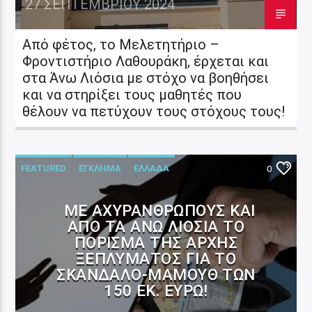
27 ΣΕΠΤΕΜΒΡΊΟΥ 2024
Από φέτος, το Μελετητήριο –
Φροντιστήριο Λαθουράκη, έρχεται και
στα Άνω Λιόσια με στόχο να βοηθήσει
και να στηρίξει τους μαθητές που
θέλουν να πετύχουν τους στόχους τους!
FEATURED
ΕΓΚΛΗΜΑ
ΕΛΛΑΔΑ
0
ΜΕ ΑΧΥΡΆΝΘΡΩΠΟΥΣ ΚΑΙ
ΑΠΌ ΤΑ ΆΝΩ ΛΙΌΣΙΑ ΤΟ
ΠΌΡΙΣΜΑ ΤΗΣ ΑΡΧΉΣ
ΞΕΠΛΎΜΑΤΟΣ ΓΙΑ ΤΟ
ΣΚΆΝΔΑΛΟ-ΜΑΜΟΎΘ ΤΩΝ
150 ΕΚ. ΕΥΡΏ!