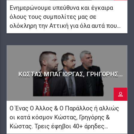
μέρα μουσική αλλά και […]
Ενημερώνουμε υπεύθυνα και έγκαιρα
όλους τους συμπολίτες μας σε
ολόκληρη την Αττική για όλα αυτά που
πρέπει να γνωρίζουν στις γειτονιές
τους. Δίνουμε βήμα στους
αυτοδιοικητικούς των 66 δήμων της
μεγαλύτερης περιφέρειας της χώρας
μας. Συνεχίζουμε τη μεγάλη μάχη της
ΚΏΣΤΑΣ ΜΠΑΓΙΏΡΓΑΣ, ΓΡΗΓΌΡΗΣ
ενημέρωσης πιστοί στις επιταγές των
ΓΑΛΑΝΆΚΟΣ & ΚΏΣΤΑΣ ΖΙΆΚΑΝΟΣ
συμπολιτών μας για βελτίωση της
ποιότητας ζωής τους σε ολόκληρο […]
Ο Ένας Ο Άλλος & Ο Παράλλος ή αλλιώς
οι κατά κόσμον Κώστας, Γρηγόρης &
Κώστας. Τρεις έφηβοι 40+ άρηδες