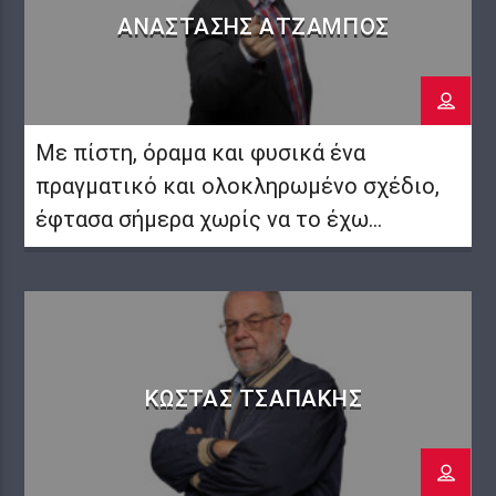
ΑΝΑΣΤΆΣΗΣ ΑΤΖΆΜΠΟΣ
Με πίστη, όραμα και φυσικά ένα
πραγματικό και ολοκληρωμένο σχέδιο,
έφτασα σήμερα χωρίς να το έχω
καταλάβει, να είμαι ο ιδιοκτήτης του
πρώτου διαδικτυακού ραδιοφωνικού
σταθμού στην Αττική. Ενός
ολοκληρωμένου σταθμού, που κρατάει
την ισορροπία ανάμεσα στην ενημέρωση
ΚΏΣΤΑΣ ΤΣΑΠΆΚΗΣ
και την ψυχαγωγία των ακροατών του.
Πολλές εκπομπές, πολλές
συνεντεύξεις, πολλοί καλεσμένοι, κάθε