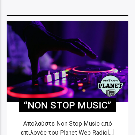
“NON STOP MUSIC”
Απολαύστε Non Stop Music από
επιλογές του Planet Web Radio[...]