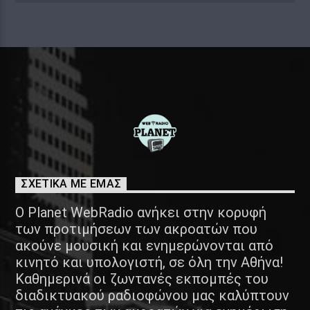
κάνουμε την επανάσταση μας για να
κερδίσουμε την έξοδο μας. Η εκπομπή
μας το μόνο μας "όπλο". Μια εκπομπή
κατά της καταπίεσης. Αν & μπορεί να
χάνουμε μάχες, θα κερδίσουμε τον
πόλεμο. Αδέλφια μην τις φοβάστε
ΝΙΚΑΜΕΕΕ!!
ΣΧΕΤΙΚΑ ΜΕ ΕΜΑΣ
Ο Planet WebRadio ανήκει στην κορυφή
των προτιμήσεων των ακροατών που
ακούνε μουσική και ενημερώνονται από
κινητό και υπολογιστή, σε όλη την Αθήνα!
Καθημερινά οι ζωντανές εκπομπές του
διαδικτυακού ραδιοφώνου μας καλύπτουν