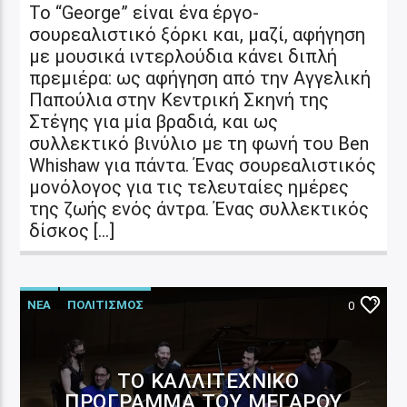
Το “George” είναι ένα έργο-
σουρεαλιστικό ξόρκι και, μαζί, αφήγηση
με μουσικά ιντερλούδια κάνει διπλή
πρεμιέρα: ως αφήγηση από την Αγγελική
Παπούλια στην Κεντρική Σκηνή της
Στέγης για μία βραδιά, και ως
συλλεκτικό βινύλιο με τη φωνή του Ben
Whishaw για πάντα. Ένας σουρεαλιστικός
μονόλογος για τις τελευταίες ημέρες
της ζωής ενός άντρα. Ένας συλλεκτικός
δίσκος […]
ΝΕΑ
ΠΟΛΙΤΙΣΜΟΣ
0
ΤΟ ΚΑΛΛΙΤΕΧΝΙΚΌ
ΠΡΌΓΡΑΜΜΑ ΤΟΥ ΜΕΓΆΡΟΥ