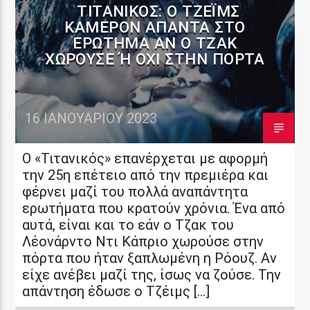
ΤΙΤΑΝΙΚΌΣ: Ο ΤΖΈΙΜΣ
ΚΆΜΕΡΟΝ ΑΠΑΝΤΆ ΣΤΟ
ΕΡΏΤΗΜΑ ΑΝ Ο ΤΖΑΚ
ΧΩΡΟΎΣΕ Ή ΌΧΙ ΣΤΗΝ ΠΌΡΤΑ
16 ΙΑΝΟΥΑΡΊΟΥ 2023
Ο «Τιτανικός» επανέρχεται με αφορμή
την 25η επέτειο από την πρεμιέρα και
φέρνει μαζί του πολλά αναπάντητα
ερωτήματα που κρατούν χρόνια. Ένα από
αυτά, είναι και το εάν ο Τζακ του
Λέονάρντο Ντι Κάπριο χωρούσε στην
πόρτα που ήταν ξαπλωμένη η Ρόουζ. Αν
είχε ανέβει μαζί της, ίσως να ζούσε. Την
απάντηση έδωσε ο Τζέιμς […]