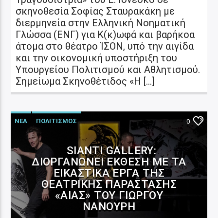
σκηνοθεσία Σοφίας Σταυρακάκη με
διερμηνεία στην Ελληνική Νοηματική
Γλώσσα (ΕΝΓ) για Κ(κ)ωφά και βαρήκοα
άτομα στο θέατρο ΊΣΟΝ, υπό την αιγίδα
και την οικονομική υποστήριξη του
Υπουργείου Πολιτισμού και Αθλητισμού.
Σημείωμα Σκηνοθέτιδος «Η […]
ΝΕΑ
ΠΟΛΙΤΙΣΜΟΣ
0
SIANTI GALLERY:
ΔΙΟΡΓΑΝΏΝΕΙ ΈΚΘΕΣΗ ΜΕ ΤΑ
ΕΙΚΑΣΤΙΚΆ ΈΡΓΑ ΤΗΣ
ΘΕΑΤΡΙΚΉΣ ΠΑΡΆΣΤΑΣΗΣ
«ΑΊΑΣ» ΤΟΥ ΓΙΏΡΓΟΥ
ΝΑΝΟΎΡΗ