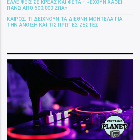
ΕΛΛΕΊΨΕΙΣ ΣΕ ΚΡΈΑΣ ΚΑΙ ΦΈΤΑ – «ΈΧΟΥΝ ΧΑΘΕΊ
ΠΆΝΩ ΑΠΌ 600.000 ΖΏΑ»
ΚΑΙΡΌΣ: ΤΙ ΔΕΊΧΝΟΥΝ ΤΑ ΔΙΕΘΝΉ ΜΟΝΤΈΛΑ ΓΙΑ
ΤΗΝ ΆΝΟΙΞΗ ΚΑΙ ΤΙΣ ΠΡΏΤΕΣ ΖΈΣΤΕΣ