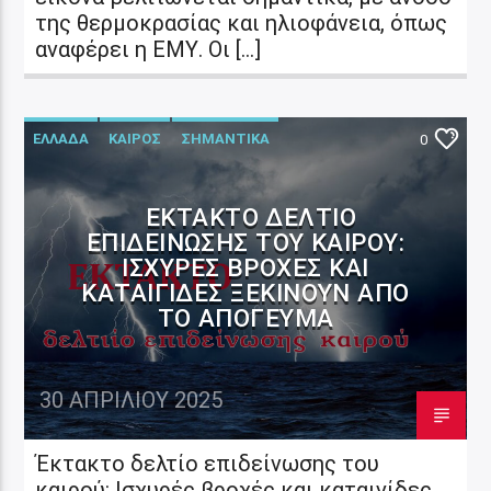
της θερμοκρασίας και ηλιοφάνεια, όπως
αναφέρει η ΕΜΥ. Οι […]
ΕΛΛΑΔΑ
ΚΑΙΡΟΣ
ΣΗΜΑΝΤΙΚΑ
0
ΈΚΤΑΚΤΟ ΔΕΛΤΊΟ
ΕΠΙΔΕΊΝΩΣΗΣ ΤΟΥ ΚΑΙΡΟΎ:
ΙΣΧΥΡΈΣ ΒΡΟΧΈΣ ΚΑΙ
ΚΑΤΑΙΓΊΔΕΣ ΞΕΚΙΝΟΎΝ ΑΠΌ
ΤΟ ΑΠΌΓΕΥΜΑ
30 ΑΠΡΙΛΊΟΥ 2025
Έκτακτο δελτίο επιδείνωσης του
καιρού: Ισχυρές βροχές και καταιγίδες