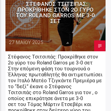
ΣΤΈΦΑΝΟΣ ΤΣΙΤΣΙΠΆΣ:
ΠΡΟΚΡΊΘΗΚΕ ΣΤΟΝ 2Ο ΓΎΡΟ
ΤΟΥ ROLAND GARROS ΜΕ 3-0
ΣΕΤ
27 ΜΑΪ́ΟΥ 2025
Στέφανος Τσιτσιπάς: Προκρίθηκε στον
2ο γύρο του Roland Garros με 3-0 σετ
Στην επόμενη φάση του τουρνουά ο
Έλληνας πρωταθλητής θα αντιμετωπίσει
τον Ιταλό Ματέο Τζιγκάντε Πρεμιέρα με
το “δεξί” έκανε ο Στέφανος
Τσιτσιπάς στο Roland Garros για τον , ο
οποίος επικράτησε άνετα με 3-0
σετ του Τόμας Μάρτιν Ετσεβέρι και
προκρίθηκε στον δεύτερο γύρο του.