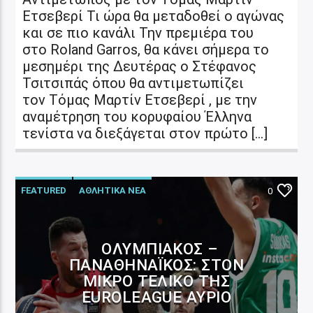
Ετσεβερί Τι ώρα θα μεταδοθεί ο αγώνας
και σε πιο κανάλι Την πρεμιέρα του
στο Roland Garros, θα κάνει σήμερα το
μεσημέρι της Δευτέρας ο Στέφανος
Τσιτσιπάς όπου θα αντιμετωπίζει
τον Τόμας Μαρτίν Ετσεβερί , με την
αναμέτρηση του κορυφαίου Έλληνα
τενίστα να διεξάγεται στον πρώτο […]
FEATURED
ΑΘΛΗΤΙΚΑ ΝΕΑ
0
ΟΛΥΜΠΙΑΚΌΣ –
ΠΑΝΑΘΗΝΑΪΚΌΣ: ΣΤΟΝ
ΜΙΚΡΌ ΤΕΛΙΚΌ ΤΗΣ
EUROLEAGUE ΑΎΡΙΟ