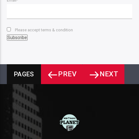
Email*
Please accept terms & condition
PREV
NEXT
PAGES