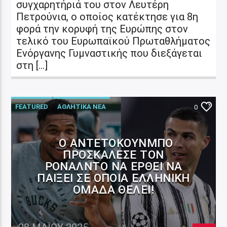
συγχαρητήριά του στον Λευτέρη
Πετρούνια, ο οποίος κατέκτησε για 8η
φορά την κορυφή της Ευρώπης στον
τελικό του Ευρωπαϊκού Πρωταθλήματος
Ενόργανης Γυμναστικής που διεξάγεται
στη […]
FEATURED
ΑΘΛΗΤΙΚΑ ΝΕΑ
0
Ο ΑΝΤΕΤΟΚΟΎΝΜΠΟ
ΠΡΟΣΚΆΛΕΣΕ ΤΟΝ
ΡΟΝΆΛΝΤΟ ΝΑ ΈΡΘΕΙ ΝΑ
ΠΑΊΞΕΙ ΣΕ ΌΠΟΙΑ ΕΛΛΗΝΙΚΉ
ΟΜΆΔΑ ΘΈΛΕΙ!