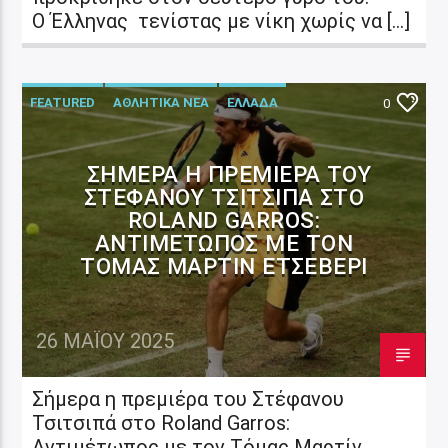
Ο Έλληνας τενίστας με νίκη χωρίς να […]
FEATURED
ΑΘΛΗΤΙΚΑ ΝΕΑ
ΕΛΛΑΔΑ
0
ΣΉΜΕΡΑ Η ΠΡΕΜΙΈΡΑ ΤΟΥ
ΣΤΈΦΑΝΟΥ ΤΣΙΤΣΙΠΆ ΣΤΟ
ROLAND GARROS:
ΑΝΤΙΜΈΤΩΠΟΣ ΜΕ ΤΟΝ
ΤΌΜΑΣ ΜΑΡΤΊΝ ΕΤΣΕΒΕΡΊ
26 ΜΑΪ́ΟΥ 2025
Σήμερα η πρεμιέρα του Στέφανου
Τσιτσιπά στο Roland Garros:
Αντιμέτωπος με τον Τόμας Μαρτίν