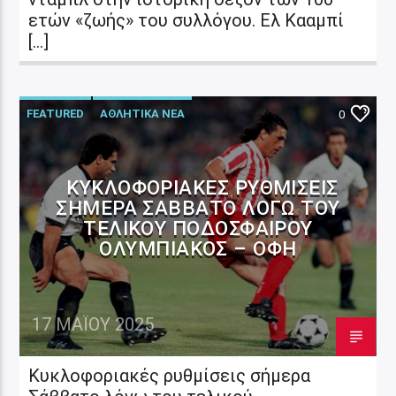
ετών «ζωής» του συλλόγου. Ελ Κααμπί
[…]
FEATURED
ΑΘΛΗΤΙΚΑ ΝΕΑ
0
ΑΥΤΟΔΙΟΙΚΗΣΗ
ΚΥΚΛΟΦΟΡΙΑΚΈΣ ΡΥΘΜΊΣΕΙΣ
ΣΉΜΕΡΑ ΣΆΒΒΑΤΟ ΛΌΓΩ ΤΟΥ
ΤΕΛΙΚΟΎ ΠΟΔΟΣΦΑΊΡΟΥ
ΟΛΥΜΠΙΑΚΌΣ – ΟΦΗ
17 ΜΑΪ́ΟΥ 2025
Κυκλοφοριακές ρυθμίσεις σήμερα