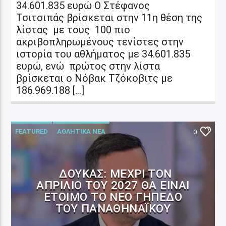
34.601.835 ευρώ Ο Στέφανος
Τσιτσιπάς βρίσκεται στην 11η θέση της
λίστας με τους 100 πιο
ακριβοπληρωμένους τενίστες στην
ιστορία του αθλήματος με 34.601.835
ευρώ, ενώ πρώτος στην λίστα
βρίσκεται ο Νόβακ Τζόκοβιτς με
186.969.188 […]
FEATURED
ΑΘΛΗΤΙΚΑ ΝΕΑ
0
ΑΥΤΟΔΙΟΙΚΗΣΗ
ΔΟΎΚΑΣ: ΜΈΧΡΙ ΤΟΝ
ΑΠΡΊΛΙΟ ΤΟΥ 2027 ΘΑ ΕΊΝΑΙ
ΈΤΟΙΜΟ ΤΟ ΝΈΟ ΓΉΠΕΔΟ
ΤΟΥ ΠΑΝΑΘΗΝΑΪΚΟΎ