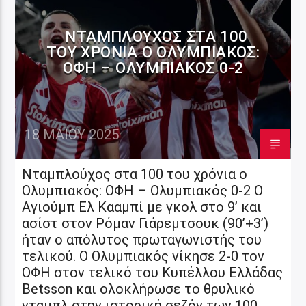
ΝΤΑΜΠΛΟΎΧΟΣ ΣΤΑ 100
ΤΟΥ ΧΡΌΝΙΑ Ο ΟΛΥΜΠΙΑΚΌΣ:
ΟΦΗ – ΟΛΥΜΠΙΑΚΌΣ 0-2
18 ΜΑΪ́ΟΥ 2025
Νταμπλούχος στα 100 του χρόνια ο
Ολυμπιακός: ΟΦΗ – Ολυμπιακός 0-2 Ο
Αγιούμπ Ελ Κααμπί με γκολ στο 9’ και
ασίστ στον Ρόμαν Γιάρεμτσουκ (90’+3’)
ήταν ο απόλυτος πρωταγωνιστής του
τελικού. Ο Ολυμπιακός νίκησε 2-0 τον
ΟΦΗ στον τελικό του Κυπέλλου Ελλάδας
Betsson και ολοκλήρωσε το θρυλικό
νταμπλ στην ιστορική σεζόν των 100