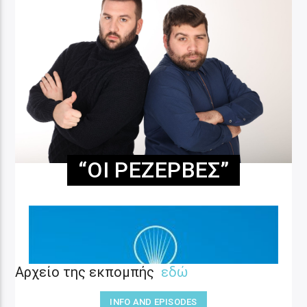
“ΟΙ ΡΕΖΈΡΒΕΣ”
Αρχείο της εκπομπής
εδώ
INFO AND EPISODES