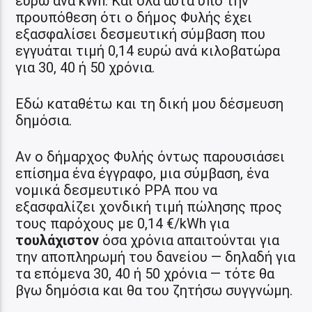
ευρώ ανά kWh. Και όλα αυτά υπο την
προυπόθεση ότι ο δήμος Φυλής έχει
εξασφαλίσει δεσμευτική σύμβαση που
εγγυάται τιμή 0,14 ευρώ ανά κιλοβατώρα
για 30, 40 ή 50 χρόνια.
Εδώ καταθέτω και τη δική μου δέσμευση
δημόσια.
Αν ο δήμαρχος Φυλής όντως παρουσιάσει
επίσημα ένα έγγραφο, μια σύμβαση, ένα
νομικά δεσμευτικό PPA που να
εξασφαλίζει χονδική τιμή πώλησης προς
τους παρόχους με 0,14 €/kWh για
τουλάχιστον
όσα χρόνια απαιτούνται για
την αποπληρωμή του δανείου — δηλαδή για
τα επόμενα 30, 40 ή 50 χρόνια — τότε θα
βγω δημόσια και θα του ζητήσω συγγνώμη.