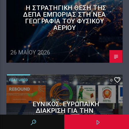
Η ΣΤΡΑΤΗΓΙΚΉ ΘΈΣΗ ΤΗΣ
ΔΕΠΑ ΕΜΠΟΡΊΑΣ ΣΤΗ ΝΈΑ
ΓΕΩΓΡΑΦΊΑ ΤΟΥ ΦΥΣΙΚΟΎ
ΑΕΡΊΟΥ
26 ΜΑΪ́ΟΥ 2026
FEATURED
0
ΕΎΝΙΚΟΣ: ΕΥΡΩΠΑΪΚΉ
ΔΙΆΚΡΙΣΗ ΓΙΑ ΤΗΝ
ΑΝΤΑΛΛΑΚΤΙΚΉ ΒΙΒΛΙΟΘΉΚΗ
ΣΤΟ ERASMUS+ REBOUND