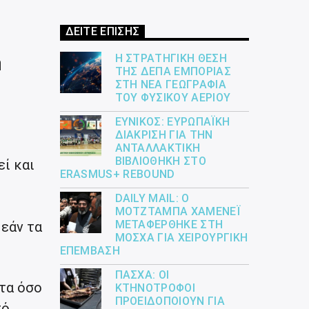
ΔΕΙΤΕ ΕΠΙΣΗΣ
Η ΣΤΡΑΤΗΓΙΚΉ ΘΈΣΗ
ή
ΤΗΣ ΔΕΠΑ ΕΜΠΟΡΊΑΣ
ΣΤΗ ΝΈΑ ΓΕΩΓΡΑΦΊΑ
ΤΟΥ ΦΥΣΙΚΟΎ ΑΕΡΊΟΥ
ΕΎΝΙΚΟΣ: ΕΥΡΩΠΑΪΚΉ
ΔΙΆΚΡΙΣΗ ΓΙΑ ΤΗΝ
ΑΝΤΑΛΛΑΚΤΙΚΉ
ΒΙΒΛΙΟΘΉΚΗ ΣΤΟ
ί και
ERASMUS+ REBOUND
DAILY MAIL: Ο
ΜΟΤΖΤΆΜΠΑ ΧΑΜΕΝΕΪ́
ΜΕΤΑΦΈΡΘΗΚΕ ΣΤΗ
 εάν τα
ΜΌΣΧΑ ΓΙΑ ΧΕΙΡΟΥΡΓΙΚΉ
ΕΠΈΜΒΑΣΗ
ΠΆΣΧΑ: ΟΙ
ητα όσο
ΚΤΗΝΟΤΡΌΦΟΙ
ΠΡΟΕΙΔΟΠΟΙΟΎΝ ΓΙΑ
πό