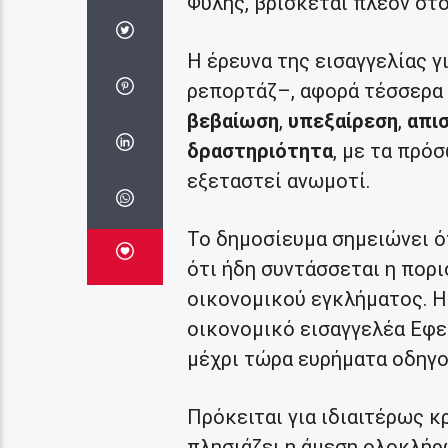
Φυλής, βρίσκεται πλέον στο
Η έρευνα της εισαγγελίας 
ρεπορτάζ–, αφορά τέσσερα 
βεβαίωση
,
υπεξαίρεση
,
απισ
δραστηριότητα
, με τα πρό
εξεταστεί ανωμοτί.
Το δημοσίευμα σημειώνει ό
ότι ήδη συντάσσεται η πορ
οικονομικού εγκλήματος. Η
οικονομικό εισαγγελέα Εφετ
μέχρι τώρα ευρήματα οδηγού
Πρόκειται για ιδιαιτέρως κ
πλησιάζει η άμεση ολοκλήρ