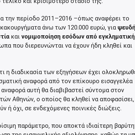
 τελικό και κρισιμότερο στάδιό της.
για την περίοδο 2011–2016 –όπως αναφέρει το
κακουργήματα άνω των 120.000 ευρώ, για
ψευδ
τία
και
νομιμοποίηση εσόδων από εγκληματική
σωπα που διερευνώνται να έχουν ήδη κληθεί και
τι η διαδικασία των εξηγήσεων έχει ολοκληρωθε
ισματική αναφορά από τον επίκουρο εισαγγελέα
 αναφορά αυτή θα διαβιβαστεί σύντομα στον
ών Αθηνών, ο οποίος θα κληθεί να αποφασίσει,
ν ή όχι, σε ενδεχόμενες ποινικές διώξεις.
ρίσιμη παράμετρο, που αποκτά ιδιαίτερη βαρύτ
ωση της εισαγγελικής αξιολόγησης, καθώς τα υ