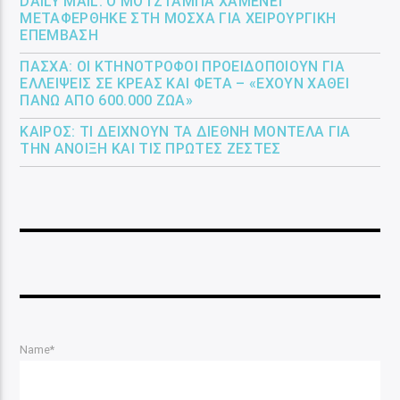
DAILY MAIL: Ο ΜΟΤΖΤΆΜΠΑ ΧΑΜΕΝΕΪ́
ΜΕΤΑΦΈΡΘΗΚΕ ΣΤΗ ΜΌΣΧΑ ΓΙΑ ΧΕΙΡΟΥΡΓΙΚΉ
ΕΠΈΜΒΑΣΗ
ΠΆΣΧΑ: ΟΙ ΚΤΗΝΟΤΡΌΦΟΙ ΠΡΟΕΙΔΟΠΟΙΟΎΝ ΓΙΑ
ΕΛΛΕΊΨΕΙΣ ΣΕ ΚΡΈΑΣ ΚΑΙ ΦΈΤΑ – «ΈΧΟΥΝ ΧΑΘΕΊ
ΠΆΝΩ ΑΠΌ 600.000 ΖΏΑ»
ΚΑΙΡΌΣ: ΤΙ ΔΕΊΧΝΟΥΝ ΤΑ ΔΙΕΘΝΉ ΜΟΝΤΈΛΑ ΓΙΑ
ΤΗΝ ΆΝΟΙΞΗ ΚΑΙ ΤΙΣ ΠΡΏΤΕΣ ΖΈΣΤΕΣ
Name*