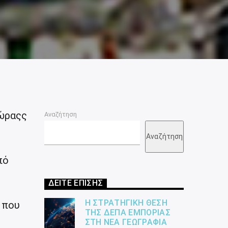
χώραςς
Αναζήτηση
Αναζήτηση
πό
ΔΕΙΤΕ ΕΠΙΣΗΣ
Η ΣΤΡΑΤΗΓΙΚΉ ΘΈΣΗ
 που
ΤΗΣ ΔΕΠΑ ΕΜΠΟΡΊΑΣ
ΣΤΗ ΝΈΑ ΓΕΩΓΡΑΦΊΑ