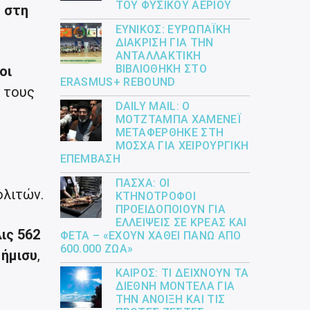
ΤΟΥ ΦΥΣΙΚΟΎ ΑΕΡΊΟΥ
 στη
ΕΎΝΙΚΟΣ: ΕΥΡΩΠΑΪΚΉ
ΔΙΆΚΡΙΣΗ ΓΙΑ ΤΗΝ
ΑΝΤΑΛΛΑΚΤΙΚΉ
ΒΙΒΛΙΟΘΉΚΗ ΣΤΟ
οι
ERASMUS+ REBOUND
 τους
DAILY MAIL: Ο
ΜΟΤΖΤΆΜΠΑ ΧΑΜΕΝΕΪ́
ΜΕΤΑΦΈΡΘΗΚΕ ΣΤΗ
ΜΌΣΧΑ ΓΙΑ ΧΕΙΡΟΥΡΓΙΚΉ
ΕΠΈΜΒΑΣΗ
ΠΆΣΧΑ: ΟΙ
ολιτών.
ΚΤΗΝΟΤΡΌΦΟΙ
ΠΡΟΕΙΔΟΠΟΙΟΎΝ ΓΙΑ
ΕΛΛΕΊΨΕΙΣ ΣΕ ΚΡΈΑΣ ΚΑΙ
ις 562
ΦΈΤΑ – «ΈΧΟΥΝ ΧΑΘΕΊ ΠΆΝΩ ΑΠΌ
600.000 ΖΏΑ»
 ήμισυ
,
ΚΑΙΡΌΣ: ΤΙ ΔΕΊΧΝΟΥΝ ΤΑ
ΔΙΕΘΝΉ ΜΟΝΤΈΛΑ ΓΙΑ
ΤΗΝ ΆΝΟΙΞΗ ΚΑΙ ΤΙΣ