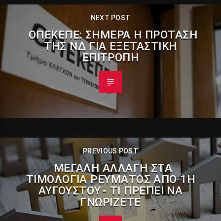
NEXT POST
ΟΠΕΚΕΠΕ: ΣΉΜΕΡΑ Η ΠΡΌΤΑΣΗ
ΤΗΣ ΝΔ ΓΙΑ ΕΞΕΤΑΣΤΙΚΉ
ΕΠΙΤΡΟΠΉ
PREVIOUS POST
ΜΕΓΆΛΗ ΑΛΛΑΓΉ ΣΤΑ
ΤΙΜΟΛΌΓΙΑ ΡΕΎΜΑΤΟΣ ΑΠΌ 1Η
ΑΥΓΟΎΣΤΟΥ - ΤΙ ΠΡΈΠΕΙ ΝΑ
ΓΝΩΡΊΖΕΤΕ