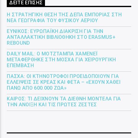
ΔΕΙΤΕ ΕΠΙΣΗΣ
Η ΣΤΡΑΤΗΓΙΚΉ ΘΈΣΗ ΤΗΣ ΔΕΠΑ ΕΜΠΟΡΊΑΣ ΣΤΗ
ΝΈΑ ΓΕΩΓΡΑΦΊΑ ΤΟΥ ΦΥΣΙΚΟΎ ΑΕΡΊΟΥ
ΕΎΝΙΚΟΣ: ΕΥΡΩΠΑΪΚΉ ΔΙΆΚΡΙΣΗ ΓΙΑ ΤΗΝ
ΑΝΤΑΛΛΑΚΤΙΚΉ ΒΙΒΛΙΟΘΉΚΗ ΣΤΟ ERASMUS+
REBOUND
DAILY MAIL: Ο ΜΟΤΖΤΆΜΠΑ ΧΑΜΕΝΕΪ́
ΜΕΤΑΦΈΡΘΗΚΕ ΣΤΗ ΜΌΣΧΑ ΓΙΑ ΧΕΙΡΟΥΡΓΙΚΉ
ΕΠΈΜΒΑΣΗ
ΠΆΣΧΑ: ΟΙ ΚΤΗΝΟΤΡΌΦΟΙ ΠΡΟΕΙΔΟΠΟΙΟΎΝ ΓΙΑ
ΕΛΛΕΊΨΕΙΣ ΣΕ ΚΡΈΑΣ ΚΑΙ ΦΈΤΑ – «ΈΧΟΥΝ ΧΑΘΕΊ
ΠΆΝΩ ΑΠΌ 600.000 ΖΏΑ»
ΚΑΙΡΌΣ: ΤΙ ΔΕΊΧΝΟΥΝ ΤΑ ΔΙΕΘΝΉ ΜΟΝΤΈΛΑ ΓΙΑ
ΤΗΝ ΆΝΟΙΞΗ ΚΑΙ ΤΙΣ ΠΡΏΤΕΣ ΖΈΣΤΕΣ