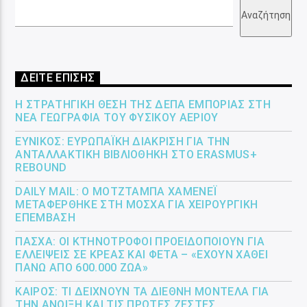
Αναζήτηση
ΔΕΙΤΕ ΕΠΙΣΗΣ
Η ΣΤΡΑΤΗΓΙΚΉ ΘΈΣΗ ΤΗΣ ΔΕΠΑ ΕΜΠΟΡΊΑΣ ΣΤΗ
ΝΈΑ ΓΕΩΓΡΑΦΊΑ ΤΟΥ ΦΥΣΙΚΟΎ ΑΕΡΊΟΥ
ΕΎΝΙΚΟΣ: ΕΥΡΩΠΑΪΚΉ ΔΙΆΚΡΙΣΗ ΓΙΑ ΤΗΝ
ΑΝΤΑΛΛΑΚΤΙΚΉ ΒΙΒΛΙΟΘΉΚΗ ΣΤΟ ERASMUS+
REBOUND
DAILY MAIL: Ο ΜΟΤΖΤΆΜΠΑ ΧΑΜΕΝΕΪ́
ΜΕΤΑΦΈΡΘΗΚΕ ΣΤΗ ΜΌΣΧΑ ΓΙΑ ΧΕΙΡΟΥΡΓΙΚΉ
ΕΠΈΜΒΑΣΗ
ΠΆΣΧΑ: ΟΙ ΚΤΗΝΟΤΡΌΦΟΙ ΠΡΟΕΙΔΟΠΟΙΟΎΝ ΓΙΑ
ΕΛΛΕΊΨΕΙΣ ΣΕ ΚΡΈΑΣ ΚΑΙ ΦΈΤΑ – «ΈΧΟΥΝ ΧΑΘΕΊ
ΠΆΝΩ ΑΠΌ 600.000 ΖΏΑ»
ΚΑΙΡΌΣ: ΤΙ ΔΕΊΧΝΟΥΝ ΤΑ ΔΙΕΘΝΉ ΜΟΝΤΈΛΑ ΓΙΑ
ΤΗΝ ΆΝΟΙΞΗ ΚΑΙ ΤΙΣ ΠΡΏΤΕΣ ΖΈΣΤΕΣ