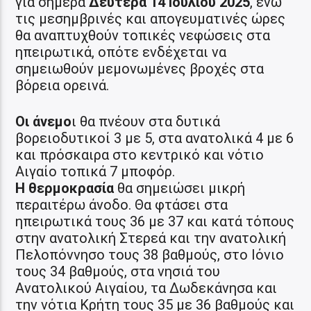
για σήμερα
Δευτέρα 14 Ιουλίου 2025
, ενώ
τις μεσημβρινές και απογευματινές ώρες
θα αναπτυχθούν τοπικές νεφώσεις στα
ηπειρωτικά, οπότε ενδέχεται να
σημειωθούν μεμονωμένες βροχές στα
βόρεια ορεινά.
Οι άνεμο
ι θα πνέουν στα δυτικά
βορειοδυτικοί 3 με 5, στα ανατολικά 4 με 6
και πρόσκαιρα στο κεντρικό και νότιο
Αιγαίο τοπικά 7 μποφόρ.
Η θερμοκρασία
θα σημειώσει μικρή
περαιτέρω άνοδο. Θα φτάσει στα
ηπειρωτικά τους 36 με 37 και κατά τόπους
στην ανατολική Στερεά και την ανατολική
Πελοπόννησο τους 38 βαθμούς, στο Ιόνιο
τους 34 βαθμούς, στα νησιά του
Ανατολικού Αιγαίου, τα Δωδεκάνησα και
την νότια Κρήτη τους 35 με 36 βαθμούς και