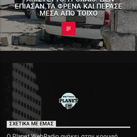
ΈΠΙΑΣΑΝ ΤΑ ΦΡΈΝΑ ΚΑΙ ΠΈΡΑΣΕ
ΜΈΣΑ ΑΠΌ ΤΟΊΧΟ
ΣΧΕΤΙΚΑ ΜΕ ΕΜΑΣ
Ο Planet WebRadio ανήκει στην κορυφή