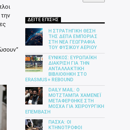
πλοι
 την
ΔΕΙΤΕ ΕΠΙΣΗΣ
ες
Η ΣΤΡΑΤΗΓΙΚΉ ΘΈΣΗ
ΤΗΣ ΔΕΠΑ ΕΜΠΟΡΊΑΣ
ΣΤΗ ΝΈΑ ΓΕΩΓΡΑΦΊΑ
ΤΟΥ ΦΥΣΙΚΟΎ ΑΕΡΊΟΥ
κώσουν”
ΕΎΝΙΚΟΣ: ΕΥΡΩΠΑΪΚΉ
ΔΙΆΚΡΙΣΗ ΓΙΑ ΤΗΝ
ΑΝΤΑΛΛΑΚΤΙΚΉ
ΒΙΒΛΙΟΘΉΚΗ ΣΤΟ
ERASMUS+ REBOUND
DAILY MAIL: Ο
ΜΟΤΖΤΆΜΠΑ ΧΑΜΕΝΕΪ́
ΜΕΤΑΦΈΡΘΗΚΕ ΣΤΗ
ΜΌΣΧΑ ΓΙΑ ΧΕΙΡΟΥΡΓΙΚΉ
ΕΠΈΜΒΑΣΗ
ΠΆΣΧΑ: ΟΙ
ΚΤΗΝΟΤΡΌΦΟΙ