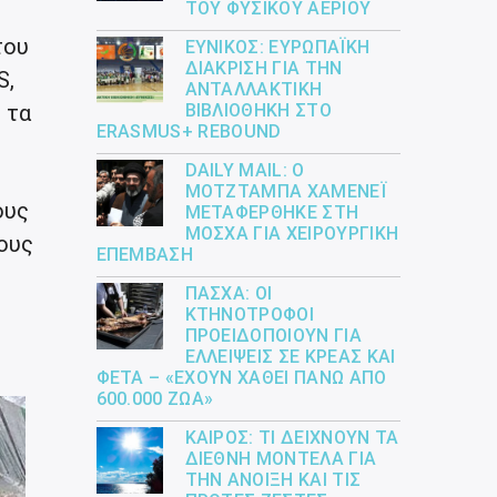
ΤΟΥ ΦΥΣΙΚΟΎ ΑΕΡΊΟΥ
του
ΕΎΝΙΚΟΣ: ΕΥΡΩΠΑΪΚΉ
ΔΙΆΚΡΙΣΗ ΓΙΑ ΤΗΝ
S,
ΑΝΤΑΛΛΑΚΤΙΚΉ
ΒΙΒΛΙΟΘΉΚΗ ΣΤΟ
 τα
ERASMUS+ REBOUND
DAILY MAIL: Ο
ΜΟΤΖΤΆΜΠΑ ΧΑΜΕΝΕΪ́
ους
ΜΕΤΑΦΈΡΘΗΚΕ ΣΤΗ
ΜΌΣΧΑ ΓΙΑ ΧΕΙΡΟΥΡΓΙΚΉ
ους
ΕΠΈΜΒΑΣΗ
ΠΆΣΧΑ: ΟΙ
ΚΤΗΝΟΤΡΌΦΟΙ
ΠΡΟΕΙΔΟΠΟΙΟΎΝ ΓΙΑ
ΕΛΛΕΊΨΕΙΣ ΣΕ ΚΡΈΑΣ ΚΑΙ
ΦΈΤΑ – «ΈΧΟΥΝ ΧΑΘΕΊ ΠΆΝΩ ΑΠΌ
600.000 ΖΏΑ»
ΚΑΙΡΌΣ: ΤΙ ΔΕΊΧΝΟΥΝ ΤΑ
ΔΙΕΘΝΉ ΜΟΝΤΈΛΑ ΓΙΑ
ΤΗΝ ΆΝΟΙΞΗ ΚΑΙ ΤΙΣ