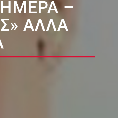
ΣΉΜΕΡΑ –
Σ» ΑΛΛΆ
Α