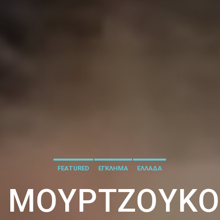
FEATURED
ΕΓΚΛΗΜΑ
ΕΛΛΑΔΑ
 ΜΟΥΡΤΖΟΎΚΟ