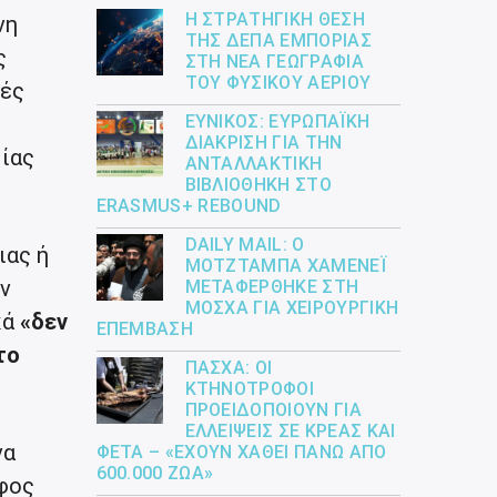
Η ΣΤΡΑΤΗΓΙΚΉ ΘΈΣΗ
νη
ΤΗΣ ΔΕΠΑ ΕΜΠΟΡΊΑΣ
ς
ΣΤΗ ΝΈΑ ΓΕΩΓΡΑΦΊΑ
ΤΟΥ ΦΥΣΙΚΟΎ ΑΕΡΊΟΥ
θές
ΕΎΝΙΚΟΣ: ΕΥΡΩΠΑΪΚΉ
ΔΙΆΚΡΙΣΗ ΓΙΑ ΤΗΝ
ίας
ΑΝΤΑΛΛΑΚΤΙΚΉ
ΒΙΒΛΙΟΘΉΚΗ ΣΤΟ
ERASMUS+ REBOUND
DAILY MAIL: Ο
ιας ή
ΜΟΤΖΤΆΜΠΑ ΧΑΜΕΝΕΪ́
ν
ΜΕΤΑΦΈΡΘΗΚΕ ΣΤΗ
ΜΌΣΧΑ ΓΙΑ ΧΕΙΡΟΥΡΓΙΚΉ
κά
«δεν
ΕΠΈΜΒΑΣΗ
το
ΠΆΣΧΑ: ΟΙ
ΚΤΗΝΟΤΡΌΦΟΙ
ΠΡΟΕΙΔΟΠΟΙΟΎΝ ΓΙΑ
ΕΛΛΕΊΨΕΙΣ ΣΕ ΚΡΈΑΣ ΚΑΙ
να
ΦΈΤΑ – «ΈΧΟΥΝ ΧΑΘΕΊ ΠΆΝΩ ΑΠΌ
600.000 ΖΏΑ»
έφος