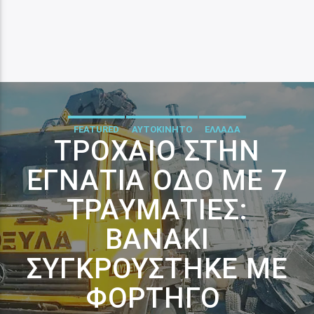
FEATURED
ΑΥΤΟΚΙΝΗΤΟ
ΕΛΛΑΔΑ
ΤΡΟΧΑΊΟ ΣΤΗΝ
ΕΓΝΑΤΊΑ ΟΔΌ ΜΕ 7
ΤΡΑΥΜΑΤΊΕΣ:
ΒΑΝΆΚΙ
ΣΥΓΚΡΟΎΣΤΗΚΕ ΜΕ
ΦΟΡΤΗΓΌ