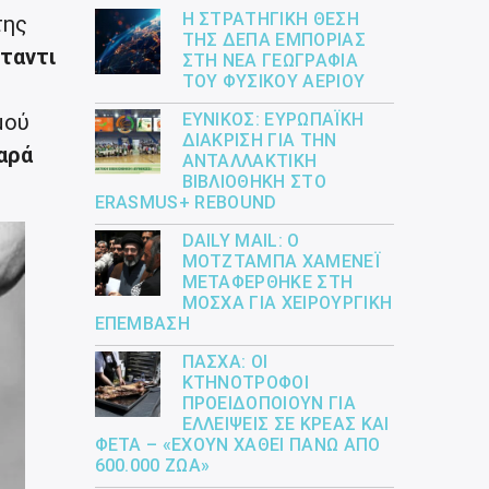
Η ΣΤΡΑΤΗΓΙΚΉ ΘΈΣΗ
της
ΤΗΣ ΔΕΠΑ ΕΜΠΟΡΊΑΣ
ταντι
ΣΤΗ ΝΈΑ ΓΕΩΓΡΑΦΊΑ
ΤΟΥ ΦΥΣΙΚΟΎ ΑΕΡΊΟΥ
μού
ΕΎΝΙΚΟΣ: ΕΥΡΩΠΑΪΚΉ
ΔΙΆΚΡΙΣΗ ΓΙΑ ΤΗΝ
αρά
ΑΝΤΑΛΛΑΚΤΙΚΉ
ΒΙΒΛΙΟΘΉΚΗ ΣΤΟ
ERASMUS+ REBOUND
DAILY MAIL: Ο
ΜΟΤΖΤΆΜΠΑ ΧΑΜΕΝΕΪ́
ΜΕΤΑΦΈΡΘΗΚΕ ΣΤΗ
ΜΌΣΧΑ ΓΙΑ ΧΕΙΡΟΥΡΓΙΚΉ
ΕΠΈΜΒΑΣΗ
ΠΆΣΧΑ: ΟΙ
ΚΤΗΝΟΤΡΌΦΟΙ
ΠΡΟΕΙΔΟΠΟΙΟΎΝ ΓΙΑ
ΕΛΛΕΊΨΕΙΣ ΣΕ ΚΡΈΑΣ ΚΑΙ
ΦΈΤΑ – «ΈΧΟΥΝ ΧΑΘΕΊ ΠΆΝΩ ΑΠΌ
600.000 ΖΏΑ»