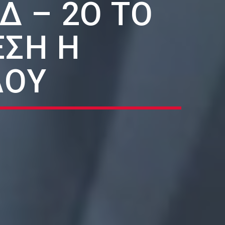
Δ – 2Ο ΤΟ
ΈΣΗ Η
ΛΟΥ