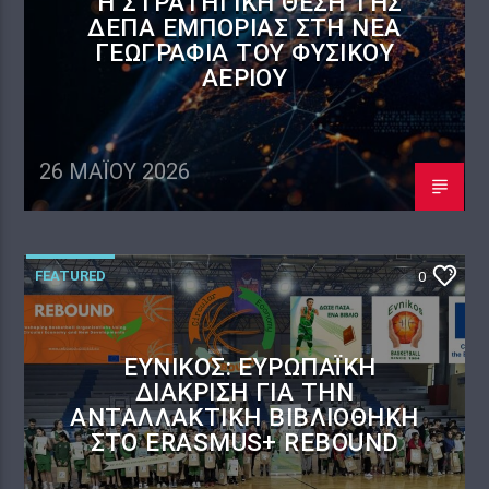
Η ΣΤΡΑΤΗΓΙΚΉ ΘΈΣΗ ΤΗΣ
ΔΕΠΑ ΕΜΠΟΡΊΑΣ ΣΤΗ ΝΈΑ
ΓΕΩΓΡΑΦΊΑ ΤΟΥ ΦΥΣΙΚΟΎ
ΑΕΡΊΟΥ
26 ΜΑΪ́ΟΥ 2026
FEATURED
0
ΕΎΝΙΚΟΣ: ΕΥΡΩΠΑΪΚΉ
ΔΙΆΚΡΙΣΗ ΓΙΑ ΤΗΝ
ΑΝΤΑΛΛΑΚΤΙΚΉ ΒΙΒΛΙΟΘΉΚΗ
ΣΤΟ ERASMUS+ REBOUND