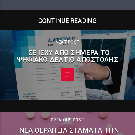
CONTINUE READING
NEXT POST
ΣΕ ΙΣΧΎ ΑΠΌ ΣΉΜΕΡΑ ΤΟ
ΨΗΦΙΑΚΌ ΔΕΛΤΊΟ ΑΠΟΣΤΟΛΉΣ
PREVIOUS POST
ΝΈΑ ΘΕΡΑΠΕΊΑ ΣΤΑΜΑΤΆ ΤΗΝ