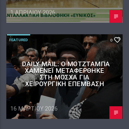
1 ΑΠΡΙΛΊΟΥ 2026
FEATURED
0
DAILY MAIL: Ο ΜΟΤΖΤΆΜΠΑ
ΧΑΜΕΝΕΪ́ ΜΕΤΑΦΈΡΘΗΚΕ
ΣΤΗ ΜΌΣΧΑ ΓΙΑ
ΧΕΙΡΟΥΡΓΙΚΉ ΕΠΈΜΒΑΣΗ
16 ΜΑΡΤΊΟΥ 2026