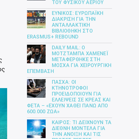
ΤΟΥ ΦΥΣΙΚΟΎ ΑΕΡΊΟΥ
ΕΎΝΙΚΟΣ: ΕΥΡΩΠΑΪΚΉ
ΔΙΆΚΡΙΣΗ ΓΙΑ ΤΗΝ
ΑΝΤΑΛΛΑΚΤΙΚΉ
ΒΙΒΛΙΟΘΉΚΗ ΣΤΟ
ERASMUS+ REBOUND
DAILY MAIL: Ο
ΜΟΤΖΤΆΜΠΑ ΧΑΜΕΝΕΪ́
ς
ΜΕΤΑΦΈΡΘΗΚΕ ΣΤΗ
ΜΌΣΧΑ ΓΙΑ ΧΕΙΡΟΥΡΓΙΚΉ
ος
ΕΠΈΜΒΑΣΗ
ΠΆΣΧΑ: ΟΙ
ΚΤΗΝΟΤΡΌΦΟΙ
ΠΡΟΕΙΔΟΠΟΙΟΎΝ ΓΙΑ
ΕΛΛΕΊΨΕΙΣ ΣΕ ΚΡΈΑΣ ΚΑΙ
ΦΈΤΑ – «ΈΧΟΥΝ ΧΑΘΕΊ ΠΆΝΩ ΑΠΌ
600.000 ΖΏΑ»
ΚΑΙΡΌΣ: ΤΙ ΔΕΊΧΝΟΥΝ ΤΑ
ΔΙΕΘΝΉ ΜΟΝΤΈΛΑ ΓΙΑ
ΤΗΝ ΆΝΟΙΞΗ ΚΑΙ ΤΙΣ