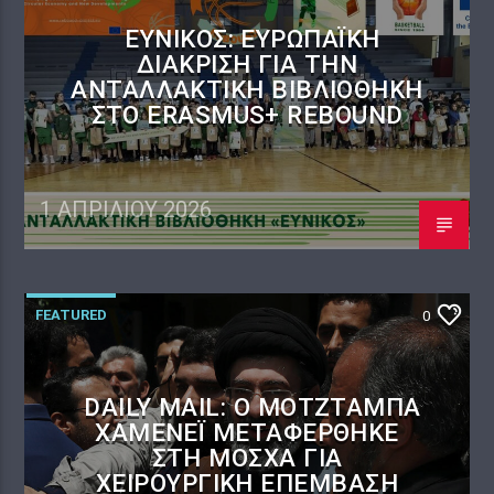
ΕΎΝΙΚΟΣ: ΕΥΡΩΠΑΪΚΉ
ΔΙΆΚΡΙΣΗ ΓΙΑ ΤΗΝ
ΑΝΤΑΛΛΑΚΤΙΚΉ ΒΙΒΛΙΟΘΉΚΗ
ΣΤΟ ERASMUS+ REBOUND
1 ΑΠΡΙΛΊΟΥ 2026
FEATURED
0
DAILY MAIL: Ο ΜΟΤΖΤΆΜΠΑ
ΧΑΜΕΝΕΪ́ ΜΕΤΑΦΈΡΘΗΚΕ
ΣΤΗ ΜΌΣΧΑ ΓΙΑ
ΧΕΙΡΟΥΡΓΙΚΉ ΕΠΈΜΒΑΣΗ